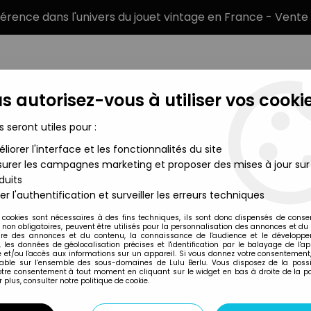
éférence dans l'univers du jouet vintage en France - Vente 
s autorisez-vous à utiliser vos cookie
s seront utiles pour :
liorer l'interface et les fonctionnalités du site
MARQUES
TYPE DE PRODUIT
PRÉCOMM
urer les campagnes marketing et proposer des mises à jour sur
duits
ars The Vintage Collection
>
Star Wars (The Vintage Collection) 
er l'authentification et surveiller les erreurs techniques
Hasbro
 cookies sont nécessaires à des fins techniques, ils sont donc dispensés de cons
, non obligatoires, peuvent être utilisés pour la personnalisation des annonces et du
STAR WARS (THE V
re des annonces et du contenu, la connaissance de l'audience et le développ
, les données de géolocalisation précises et l'identification par le balayage de l'app
BOBA FETT - DROI
 et/ou l'accès aux informations sur un appareil. Si vous donnez votre consentement,
lable sur l’ensemble des sous-domaines de Lulu Berlu. Vous disposez de la possib
votre consentement à tout moment en cliquant sur le widget en bas à droite de la p
 plus, consulter notre politique de cookie.
Réf. :
AR0029870