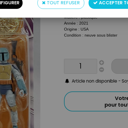
Type : Figurine articulée
FIGURER
TOUT REFUSER
ACCEPTER T
Taille : 10cm
Matière : plastique
Année : 2021
Origine : USA
Condition : neuve sous blister
Article non disponible - S
Votr
pour to