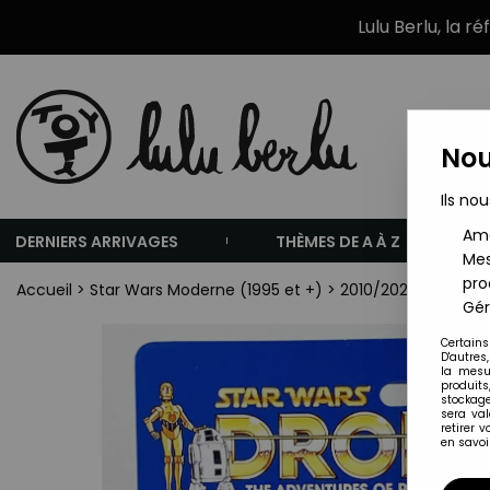
Lulu Berlu, la r
Nou
Ils nou
Amé
DERNIERS ARRIVAGES
THÈMES DE A À Z
Mes
pro
Accueil
>
Star Wars Moderne (1995 et +)
>
2010/2026 - Star W
Gér
Certains
D'autres
la mesu
produits
stockage
sera va
retirer 
en savoir