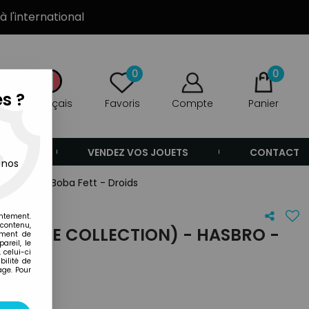
à l'international
0
0
s ?
Français
Favoris
Compte
Panier
ANDE
VENDEZ VOS JOUETS
CONTACT
 nos
- Hasbro - Boba Fett - Droids
entement.
 contenu,
INTAGE COLLECTION) - HASBRO -
ement de
areil, le
DS
 celui-ci
ilité de
age. Pour