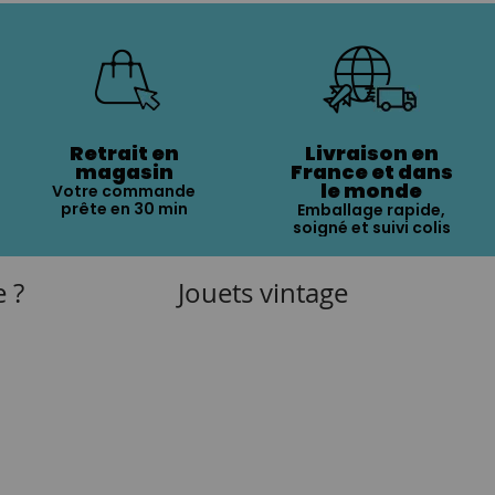
Retrait en
Livraison en
magasin
France et dans
le monde
Votre commande
prête en 30 min
Emballage rapide,
soigné et suivi colis
e ?
Jouets vintage