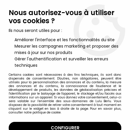
Lulu Berlu, la référence dans l'univers du jouet vintage en
France - Vente à l'international
Nous autorisez-vous à utiliser
vos cookies ?
0
Ils nous seront utiles pour :
Améliorer l'interface et les fonctionnalités du site
Mesurer les campagnes marketing et proposer des
Accueil
>
Star Wars Moderne (1995 et +)
>
2010/2026 - Star Wars The Vintage Collection
>
Star Wars (The
mises à jour sur nos produits
Vintage Collection) - Hasbro - Han Solo (Echo Base Outfit) - The
Gérer l'authentification et surveiller les erreurs
Empire Strikes Back
techniques
Certains cookies sont nécessaires à des fins techniques, ils sont donc
dispensés de consentement. D'autres, non obligatoires, peuvent être
utilisés pour la personnalisation des annonces et du contenu, la mesure
des annonces et du contenu, la connaissance de l'audience et le
développement de produits, les données de géolocalisation précises et
l'identification par le balayage de l'appareil, le stockage et/ou l'accès aux
informations sur un appareil. Si vous donnez votre consentement, celui-ci
sera valable sur l’ensemble des sous-domaines de Lulu Berlu. Vous
disposez de la possibilité de retirer votre consentement à tout moment en
cliquant sur le widget en bas à droite de la page. Pour en savoir plus,
consulter notre politique de cookie.
CONFIGURER