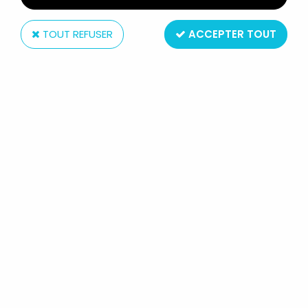
TOUT REFUSER
ACCEPTER TOUT
Hasbro
STAR WARS (THE VINTAGE
COLLECTION) - HASBRO - HAN
SOLO (ECHO BASE OUTFIT) - THE
EMPIRE STRIKES BACK