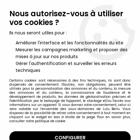
Lulu Berlu, la référence dans l'univers du jouet vintage en
France - Vente à l'international
Nous autorisez-vous à utiliser
vos cookies ?
0
Ils nous seront utiles pour :
Améliorer l'interface et les fonctionnalités du site
Mesurer les campagnes marketing et proposer des
Accueil
>
Star Wars Moderne (1995 et +)
>
2010/2026 - Star Wars The Vintage Collection
>
Star Wars (The
mises à jour sur nos produits
Vintage Collection) - Hasbro - Krrsantan - The Book Of Boba Fett
Gérer l'authentification et surveiller les erreurs
techniques
Certains cookies sont nécessaires à des fins techniques, ils sont donc
dispensés de consentement. D'autres, non obligatoires, peuvent être
utilisés pour la personnalisation des annonces et du contenu, la mesure
des annonces et du contenu, la connaissance de l'audience et le
développement de produits, les données de géolocalisation précises et
l'identification par le balayage de l'appareil, le stockage et/ou l'accès aux
informations sur un appareil. Si vous donnez votre consentement, celui-ci
sera valable sur l’ensemble des sous-domaines de Lulu Berlu. Vous
disposez de la possibilité de retirer votre consentement à tout moment en
cliquant sur le widget en bas à droite de la page. Pour en savoir plus,
consulter notre politique de cookie.
CONFIGURER