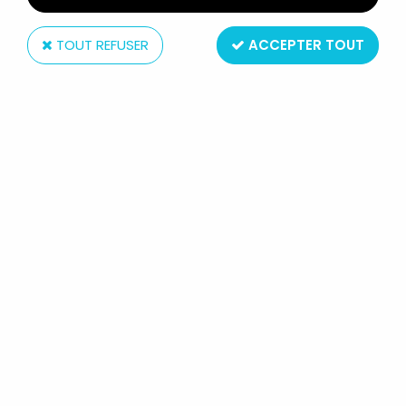
TOUT REFUSER
ACCEPTER TOUT
Hasbro
STAR WARS (THE VINTAGE
COLLECTION) - HASBRO -