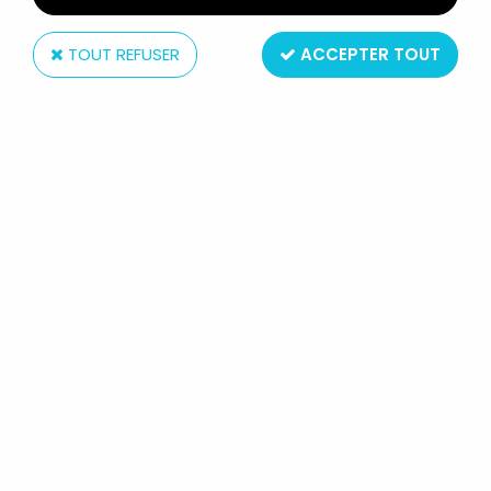
TOUT REFUSER
ACCEPTER TOUT
Hasbro
STAR WARS (THE VINTAGE
COLLECTION) - HASBRO - LUKE