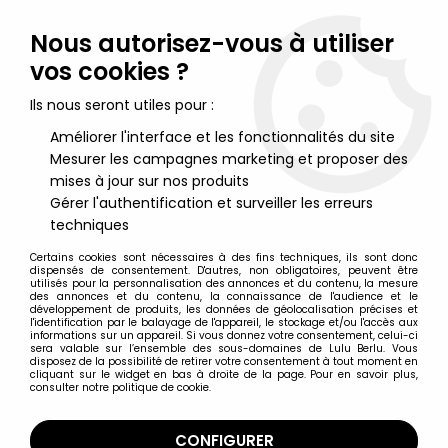
Lulu Berlu, la référence dans l'univers du jouet vintage en
France - Vente à l'international
Nous autorisez-vous à utiliser
vos cookies ?
0
Ils nous seront utiles pour :
Améliorer l'interface et les fonctionnalités du site
Mesurer les campagnes marketing et proposer des
Accueil
>
Star Wars Moderne (1995 et +)
>
2010/2026 - Star Wars The Vintage Collection
>
Star Wars (The
mises à jour sur nos produits
Vintage Collection) - Hasbro - Luke Skywalker (Imperial Light
Gérer l'authentification et surveiller les erreurs
Cruiser) - The Mandalorian
techniques
Certains cookies sont nécessaires à des fins techniques, ils sont donc
dispensés de consentement. D'autres, non obligatoires, peuvent être
utilisés pour la personnalisation des annonces et du contenu, la mesure
des annonces et du contenu, la connaissance de l'audience et le
développement de produits, les données de géolocalisation précises et
l'identification par le balayage de l'appareil, le stockage et/ou l'accès aux
informations sur un appareil. Si vous donnez votre consentement, celui-ci
sera valable sur l’ensemble des sous-domaines de Lulu Berlu. Vous
disposez de la possibilité de retirer votre consentement à tout moment en
cliquant sur le widget en bas à droite de la page. Pour en savoir plus,
consulter notre politique de cookie.
CONFIGURER