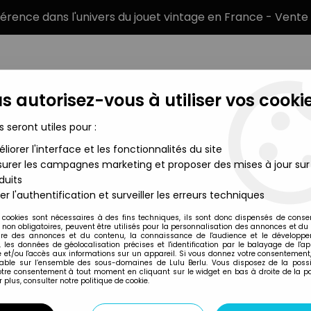
éférence dans l'univers du jouet vintage en France - Vente 
s autorisez-vous à utiliser vos cookie
s seront utiles pour :
liorer l'interface et les fonctionnalités du site
MARQUES
TYPE DE PRODUIT
PRÉCOMM
urer les campagnes marketing et proposer des mises à jour sur
duits
 Merchandising
>
Star Wars - West & Games (Jeux de Rôle) - Imp
er l'authentification et surveiller les erreurs techniques
West End Games
 cookies sont nécessaires à des fins techniques, ils sont donc dispensés de cons
, non obligatoires, peuvent être utilisés pour la personnalisation des annonces et du
STAR WARS - WEST
re des annonces et du contenu, la connaissance de l'audience et le développ
, les données de géolocalisation précises et l'identification par le balayage de l'app
IMPERIAL FORCES
 et/ou l'accès aux informations sur un appareil. Si vous donnez votre consentement,
lable sur l’ensemble des sous-domaines de Lulu Berlu. Vous disposez de la possib
votre consentement à tout moment en cliquant sur le widget en bas à droite de la p
 plus, consulter notre politique de cookie.
Réf. :
REF9283