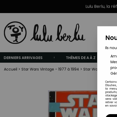
Lulu Berlu, la r
Nou
Ils nou
Amé
DERNIERS ARRIVAGES
THÈMES DE A À Z
Mes
pro
Accueil
>
Star Wars Vintage - 1977 à 1994
>
Star Wars Vintage
Gér
Certains
D'autres
la mesu
produits
stockage
sera va
retirer 
en savoir