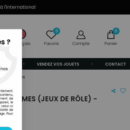
à l'international
0
0
s ?
Français
Favoris
Compte
Panier
ANDE
VENDEZ VOS JOUETS
CONTACT
 nos
erial Forces
entement.
 contenu,
 & GAMES (JEUX DE RÔLE) -
ement de
areil, le
 celui-ci
ilité de
age. Pour