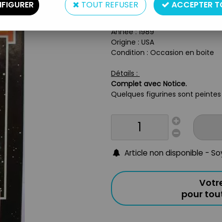
Type : Boite de 10 figurines
FIGURER
TOUT REFUSER
ACCEPTER T
Taille : 2,5cm
Matière : Metal
Année : 1989
Origine : USA
Condition : Occasion en boite
Détails :
Complet avec Notice.
Quelques figurines sont peinte
Article non disponible - S
Votr
pour to