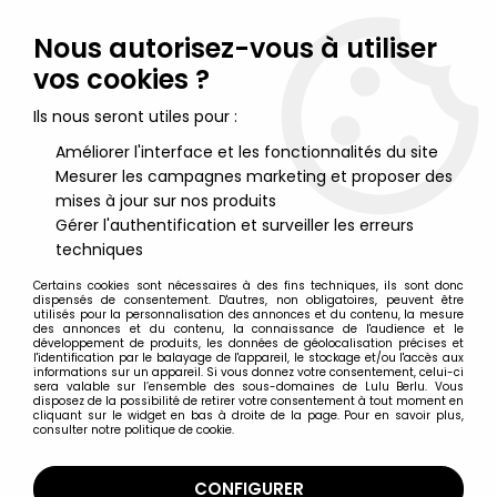
Lulu Berlu, la référence dans l'univers du jouet vintage en
France - Vente à l'international
Nous autorisez-vous à utiliser
vos cookies ?
0
Ils nous seront utiles pour :
Améliorer l'interface et les fonctionnalités du site
Mesurer les campagnes marketing et proposer des
Accueil
>
Stargate
>
Stargate - Hasbro - Anubis
mises à jour sur nos produits
Gérer l'authentification et surveiller les erreurs
techniques
Certains cookies sont nécessaires à des fins techniques, ils sont donc
dispensés de consentement. D'autres, non obligatoires, peuvent être
utilisés pour la personnalisation des annonces et du contenu, la mesure
des annonces et du contenu, la connaissance de l'audience et le
développement de produits, les données de géolocalisation précises et
l'identification par le balayage de l'appareil, le stockage et/ou l'accès aux
informations sur un appareil. Si vous donnez votre consentement, celui-ci
sera valable sur l’ensemble des sous-domaines de Lulu Berlu. Vous
disposez de la possibilité de retirer votre consentement à tout moment en
cliquant sur le widget en bas à droite de la page. Pour en savoir plus,
consulter notre politique de cookie.
CONFIGURER