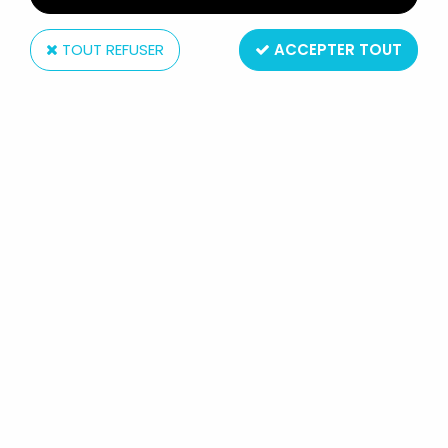
TOUT REFUSER
ACCEPTER TOUT
Hasbro
STARGATE - HASBRO - ANUBIS
Réf. :
AR0004502