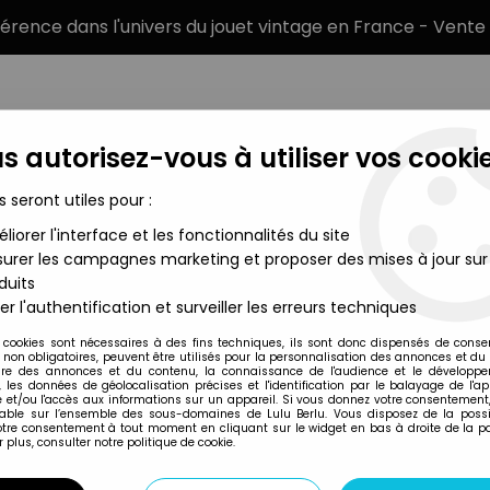
éférence dans l'univers du jouet vintage en France - Vente 
s autorisez-vous à utiliser vos cookie
s seront utiles pour :
liorer l'interface et les fonctionnalités du site
MARQUES
TYPE DE PRODUIT
PRÉCOMM
urer les campagnes marketing et proposer des mises à jour sur
duits
er l'authentification et surveiller les erreurs techniques
Hasbro
 cookies sont nécessaires à des fins techniques, ils sont donc dispensés de cons
, non obligatoires, peuvent être utilisés pour la personnalisation des annonces et du
STARGATE - HASB
re des annonces et du contenu, la connaissance de l'audience et le développ
, les données de géolocalisation précises et l'identification par le balayage de l'app
 et/ou l'accès aux informations sur un appareil. Si vous donnez votre consentement,
lable sur l’ensemble des sous-domaines de Lulu Berlu. Vous disposez de la possib
votre consentement à tout moment en cliquant sur le widget en bas à droite de la p
Réf. :
AR0004501
 plus, consulter notre politique de cookie.
Type : Figurine articulée
Taille : 12cm