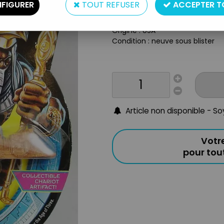
FIGURER
TOUT REFUSER
ACCEPTER T
Matière : plastique
Année : 1994
Origine : USA
Condition : neuve sous blister
Article non disponible - S
Votr
pour to