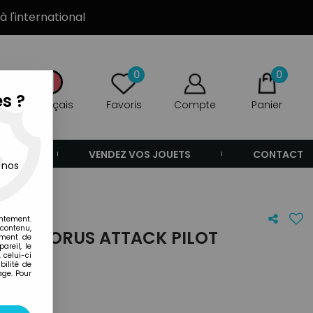
à l'international
0
0
s ?
Français
Favoris
Compte
Panier
ANDE
VENDEZ VOS JOUETS
CONTACT
 nos
entement.
 contenu,
RO - HORUS ATTACK PILOT
ement de
areil, le
 celui-ci
ilité de
age. Pour