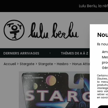
Lulu Berlu, la r
Nou
Ils nou
Amé
DERNIERS ARRIVAGES
THÈMES DE A À Z
Mes
pro
Accueil
>
Stargate
>
Stargate - Hasbro - Horus Attack Pilot
Gér
Certains
D'autres
la mesu
produits
stockage
sera va
retirer 
en savoir