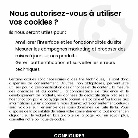
Lulu Berlu, la référence dans l'univers du jouet vintage en
France - Vente à l'international
Nous autorisez-vous à utiliser
vos cookies ?
0
Ils nous seront utiles pour :
Améliorer l'interface et les fonctionnalités du site
Mesurer les campagnes marketing et proposer des
Accueil
>
Starlux
>
Starlux 40mm - 35mm - 20mm
>
Starlux 30mm
- Militaire - Armée Moderne - Combattant Lunette d'Approche
mises à jour sur nos produits
(réf M3)
Gérer l'authentification et surveiller les erreurs
techniques
Certains cookies sont nécessaires à des fins techniques, ils sont donc
dispensés de consentement. D'autres, non obligatoires, peuvent être
utilisés pour la personnalisation des annonces et du contenu, la mesure
des annonces et du contenu, la connaissance de l'audience et le
développement de produits, les données de géolocalisation précises et
l'identification par le balayage de l'appareil, le stockage et/ou l'accès aux
informations sur un appareil. Si vous donnez votre consentement, celui-ci
sera valable sur l’ensemble des sous-domaines de Lulu Berlu. Vous
disposez de la possibilité de retirer votre consentement à tout moment en
cliquant sur le widget en bas à droite de la page. Pour en savoir plus,
consulter notre politique de cookie.
CONFIGURER