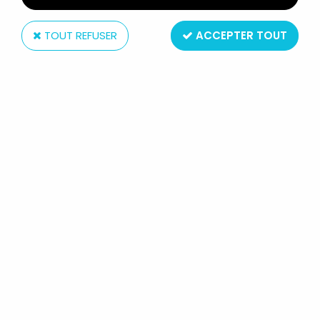
TOUT REFUSER
ACCEPTER TOUT
Starlux
STARLUX 30MM - MILITAIRE -
ARMÉE MODERNE - COMBATTANT