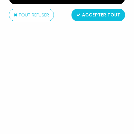
TOUT REFUSER
ACCEPTER TOUT
Starlux
STARLUX - ARMÉE HELVÉTIQUE -
CAVALIER DRAGON SUISSE FUSIL