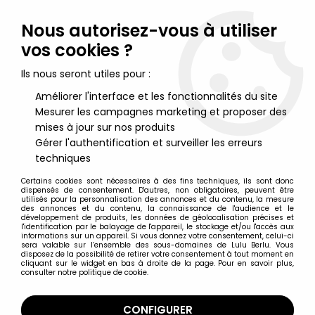
Lulu Berlu, la référence dans l'univers du jouet vintage en
France - Vente à l'international
Nous autorisez-vous à utiliser
vos cookies ?
0
Ils nous seront utiles pour :
Améliorer l'interface et les fonctionnalités du site
Mesurer les campagnes marketing et proposer des
Accueil
>
Starlux
>
Armées de l'Histoire
>
1ère & 2ème guerre mondiale
>
Starlux - Armée Helvétique -
mises à jour sur nos produits
Cavalier Dragon Suisse Fusil Poitrine (réf DS205)
Gérer l'authentification et surveiller les erreurs
techniques
Certains cookies sont nécessaires à des fins techniques, ils sont donc
dispensés de consentement. D'autres, non obligatoires, peuvent être
utilisés pour la personnalisation des annonces et du contenu, la mesure
des annonces et du contenu, la connaissance de l'audience et le
développement de produits, les données de géolocalisation précises et
l'identification par le balayage de l'appareil, le stockage et/ou l'accès aux
informations sur un appareil. Si vous donnez votre consentement, celui-ci
sera valable sur l’ensemble des sous-domaines de Lulu Berlu. Vous
disposez de la possibilité de retirer votre consentement à tout moment en
cliquant sur le widget en bas à droite de la page. Pour en savoir plus,
consulter notre politique de cookie.
CONFIGURER