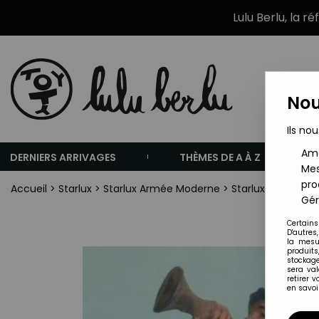
Lulu Berlu, la r
Nou
Ils nou
Amé
DERNIERS ARRIVAGES
THÈMES DE A À Z
Mes
pro
Accueil
>
Starlux
>
Starlux Armée Moderne
>
Starlux Armées f
Gér
Certains
D'autres
la mesu
produits
stockage
sera va
retirer 
en savoir