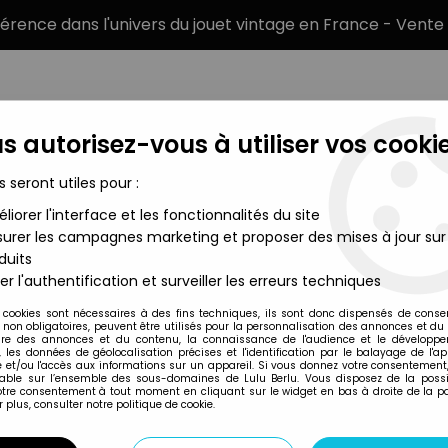
éférence dans l'univers du jouet vintage en France - Vente 
s autorisez-vous à utiliser vos cookie
s seront utiles pour :
liorer l'interface et les fonctionnalités du site
MARQUES
TYPE DE PRODUIT
PRÉCOMM
urer les campagnes marketing et proposer des mises à jour sur
duits
rançaises
>
Starlux - Chasseurs Alpins - Type 1 - Clairon (réf 28)
er l'authentification et surveiller les erreurs techniques
Starlux
 cookies sont nécessaires à des fins techniques, ils sont donc dispensés de cons
, non obligatoires, peuvent être utilisés pour la personnalisation des annonces et du
STARLUX - CHASSEU
re des annonces et du contenu, la connaissance de l'audience et le développ
, les données de géolocalisation précises et l'identification par le balayage de l'app
28)
 et/ou l'accès aux informations sur un appareil. Si vous donnez votre consentement,
lable sur l’ensemble des sous-domaines de Lulu Berlu. Vous disposez de la possib
24
,
99
€
TTC
votre consentement à tout moment en cliquant sur le widget en bas à droite de la p
 plus, consulter notre politique de cookie.
Réf. :
REF39177