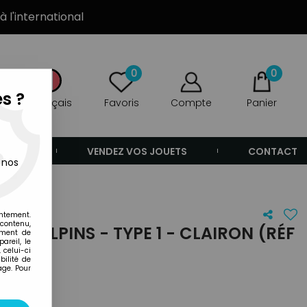
à l'international
0
0
s ?
Français
Favoris
Compte
Panier
ANDE
VENDEZ VOS JOUETS
CONTACT
 nos
entement.
 contenu,
RS ALPINS - TYPE 1 - CLAIRON (RÉF
ement de
areil, le
 celui-ci
ilité de
age. Pour