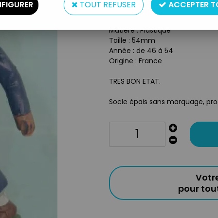
FIGURER
TOUT REFUSER
ACCEPTER T
Type : Figurine
Matière : Plastique
Taille : 54mm
Année : de 46 à 54
Origine : France
TRES BON ETAT.
Socle épais sans marquage, pro
Votr
pour to