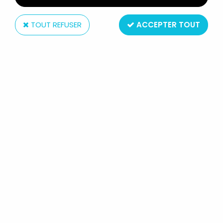
TOUT REFUSER
ACCEPTER TOUT
Starlux
STARLUX - COW-BOYS - SÉRIE 53 -
PIÉTON RAMPANT RÉVOLVER
(VERT) (RÉF 127)