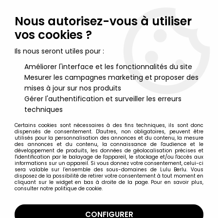
Lulu Berlu, la référence dans l'univers du jouet vintage en
France - Vente à l'international
Nous autorisez-vous à utiliser
vos cookies ?
0
Ils nous seront utiles pour :
Améliorer l'interface et les fonctionnalités du site
Mesurer les campagnes marketing et proposer des
Accueil
>
Starlux
>
Far West
>
Cow-Boys
>
Starlux - Cow-Boys -
Série 53 - Piéton Rampant révolver (vert) (réf 127)
mises à jour sur nos produits
Gérer l'authentification et surveiller les erreurs
techniques
Certains cookies sont nécessaires à des fins techniques, ils sont donc
dispensés de consentement. D'autres, non obligatoires, peuvent être
utilisés pour la personnalisation des annonces et du contenu, la mesure
des annonces et du contenu, la connaissance de l'audience et le
développement de produits, les données de géolocalisation précises et
l'identification par le balayage de l'appareil, le stockage et/ou l'accès aux
informations sur un appareil. Si vous donnez votre consentement, celui-ci
sera valable sur l’ensemble des sous-domaines de Lulu Berlu. Vous
disposez de la possibilité de retirer votre consentement à tout moment en
cliquant sur le widget en bas à droite de la page. Pour en savoir plus,
consulter notre politique de cookie.
CONFIGURER