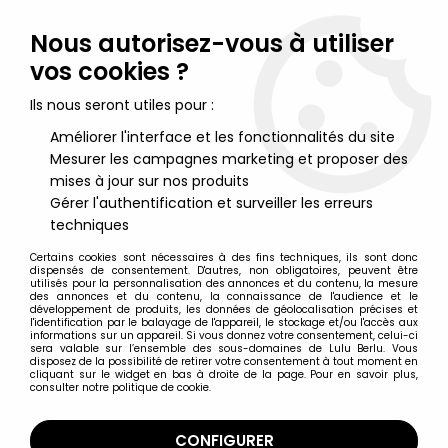
Lulu Berlu, la référence dans l'univers du jouet vintage en
France - Vente à l'international
Nous autorisez-vous à utiliser
vos cookies ?
0
Ils nous seront utiles pour :
Améliorer l'interface et les fonctionnalités du site
Mesurer les campagnes marketing et proposer des
Accueil
>
Starlux
>
Far West
>
Cow-Boys
>
Starlux - Cow-Boys -
Série 77 ordinaire - Piéton Revolver devant (jaune & rouge) (réf
mises à jour sur nos produits
131)
Gérer l'authentification et surveiller les erreurs
techniques
Certains cookies sont nécessaires à des fins techniques, ils sont donc
dispensés de consentement. D'autres, non obligatoires, peuvent être
utilisés pour la personnalisation des annonces et du contenu, la mesure
des annonces et du contenu, la connaissance de l'audience et le
développement de produits, les données de géolocalisation précises et
l'identification par le balayage de l'appareil, le stockage et/ou l'accès aux
informations sur un appareil. Si vous donnez votre consentement, celui-ci
sera valable sur l’ensemble des sous-domaines de Lulu Berlu. Vous
disposez de la possibilité de retirer votre consentement à tout moment en
cliquant sur le widget en bas à droite de la page. Pour en savoir plus,
consulter notre politique de cookie.
CONFIGURER