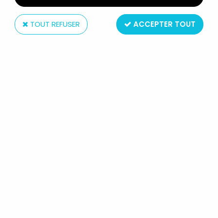
TOUT REFUSER
ACCEPTER TOUT
Starlux
STARLUX - COW-BOYS - SÉRIE 77
ORDINAIRE - PIÉTON REVOLVER