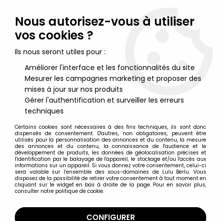
Lulu Berlu, la référence dans l'univers du jouet vintage en
France - Vente à l'international
Nous autorisez-vous à utiliser
vos cookies ?
0
Ils nous seront utiles pour :
Améliorer l'interface et les fonctionnalités du site
Mesurer les campagnes marketing et proposer des
Accueil
>
Starlux
>
Far West
>
Cow-Boys
>
Starlux - Cow-Boys -
Série 77 ordinaire - Piéton Tireur fusil debout (bleu & marron)
mises à jour sur nos produits
(réf 121)
Gérer l'authentification et surveiller les erreurs
techniques
Certains cookies sont nécessaires à des fins techniques, ils sont donc
dispensés de consentement. D'autres, non obligatoires, peuvent être
utilisés pour la personnalisation des annonces et du contenu, la mesure
des annonces et du contenu, la connaissance de l'audience et le
développement de produits, les données de géolocalisation précises et
l'identification par le balayage de l'appareil, le stockage et/ou l'accès aux
informations sur un appareil. Si vous donnez votre consentement, celui-ci
sera valable sur l’ensemble des sous-domaines de Lulu Berlu. Vous
disposez de la possibilité de retirer votre consentement à tout moment en
cliquant sur le widget en bas à droite de la page. Pour en savoir plus,
consulter notre politique de cookie.
CONFIGURER