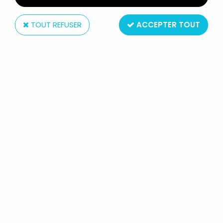
TOUT REFUSER
ACCEPTER TOUT
Starlux
STARLUX - COW-BOYS - SÉRIE 77
ORDINAIRE - PIÉTON TIREUR FUSIL