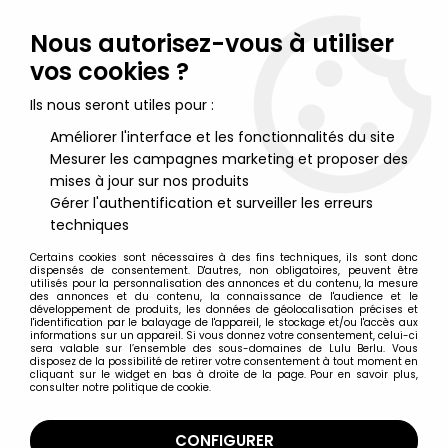
Lulu Berlu, la référence dans l'univers du jouet vintage en
France - Vente à l'international
Nous autorisez-vous à utiliser
vos cookies ?
0
Ils nous seront utiles pour :
Améliorer l'interface et les fonctionnalités du site
Mesurer les campagnes marketing et proposer des
Accueil
>
Starlux
>
Starlux Armée Moderne
>
Starlux Armées françaises
>
Starlux - Fantassins - Série Luxe -
mises à jour sur nos produits
Tireur fusil couché vert olive (réf 5017)
Gérer l'authentification et surveiller les erreurs
techniques
Certains cookies sont nécessaires à des fins techniques, ils sont donc
dispensés de consentement. D'autres, non obligatoires, peuvent être
utilisés pour la personnalisation des annonces et du contenu, la mesure
des annonces et du contenu, la connaissance de l'audience et le
développement de produits, les données de géolocalisation précises et
l'identification par le balayage de l'appareil, le stockage et/ou l'accès aux
informations sur un appareil. Si vous donnez votre consentement, celui-ci
sera valable sur l’ensemble des sous-domaines de Lulu Berlu. Vous
disposez de la possibilité de retirer votre consentement à tout moment en
cliquant sur le widget en bas à droite de la page. Pour en savoir plus,
consulter notre politique de cookie.
CONFIGURER