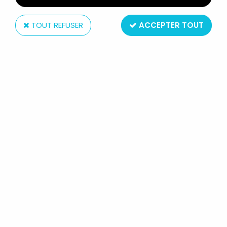
TOUT REFUSER
ACCEPTER TOUT
Starlux
STARLUX - FANTASSINS - SÉRIE
LUXE - TIREUR FUSIL COUCHÉ VERT