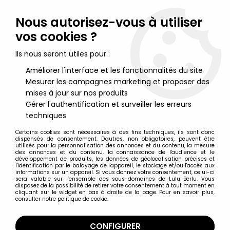
Lulu Berlu, la référence dans l'univers du jouet vintage en
France - Vente à l'international
Nous autorisez-vous à utiliser
vos cookies ?
0
Ils nous seront utiles pour :
Améliorer l'interface et les fonctionnalités du site
Mesurer les campagnes marketing et proposer des
Accueil
>
Starlux
>
Far West
>
Indiens
>
Starlux - Indiens - Série
Luxe 55/56 - Piéton Hache (réf 2147)
mises à jour sur nos produits
Gérer l'authentification et surveiller les erreurs
techniques
Certains cookies sont nécessaires à des fins techniques, ils sont donc
dispensés de consentement. D'autres, non obligatoires, peuvent être
utilisés pour la personnalisation des annonces et du contenu, la mesure
des annonces et du contenu, la connaissance de l'audience et le
développement de produits, les données de géolocalisation précises et
l'identification par le balayage de l'appareil, le stockage et/ou l'accès aux
informations sur un appareil. Si vous donnez votre consentement, celui-ci
sera valable sur l’ensemble des sous-domaines de Lulu Berlu. Vous
disposez de la possibilité de retirer votre consentement à tout moment en
cliquant sur le widget en bas à droite de la page. Pour en savoir plus,
consulter notre politique de cookie.
CONFIGURER