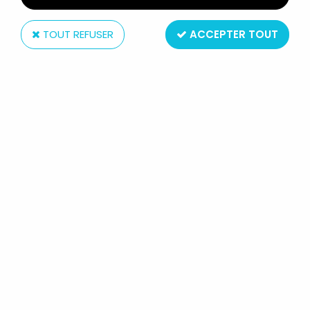
TOUT REFUSER
ACCEPTER TOUT
Starlux
STARLUX - INDIENS - SÉRIE LUXE
55/56 - PIÉTON HACHE (RÉF 2147)