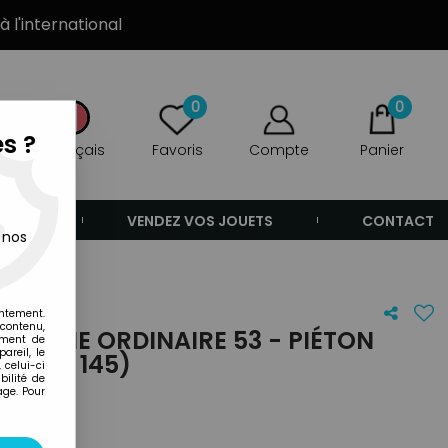
à l'international
0
0
s ?
Français
Favoris
Compte
Panier
ANDE
VENDEZ VOS JOUETS
CONTACT
 nos
entement.
 contenu,
 - SÉRIE ORDINAIRE 53 - PIÉTON
ement de
areil, le
 (RÉF 145)
 celui-ci
ilité de
age. Pour