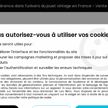
éférence dans l'univers du jouet vintage en France - Vente 
s autorisez-vous à utiliser vos cookie
s seront utiles pour :
liorer l'interface et les fonctionnalités du site
MARQUES
TYPE DE PRODUIT
PRÉCOMM
urer les campagnes marketing et proposer des mises à jour sur
duits
ie Ordinaire 53 - Piéton Chef Coiffe jaune (réf 145)
er l'authentification et surveiller les erreurs techniques
Starlux
 cookies sont nécessaires à des fins techniques, ils sont donc dispensés de cons
, non obligatoires, peuvent être utilisés pour la personnalisation des annonces et du
STARLUX - INDIENS
re des annonces et du contenu, la connaissance de l'audience et le développ
, les données de géolocalisation précises et l'identification par le balayage de l'app
CHEF COIFFE JAUNE
 et/ou l'accès aux informations sur un appareil. Si vous donnez votre consentement,
lable sur l’ensemble des sous-domaines de Lulu Berlu. Vous disposez de la possib
28
,
99
€
TTC
votre consentement à tout moment en cliquant sur le widget en bas à droite de la p
 plus, consulter notre politique de cookie.
Réf. :
AR0020073