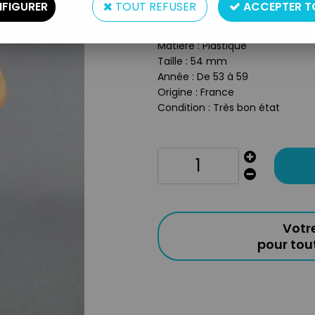
FIGURER
TOUT REFUSER
ACCEPTER T
Type : Figurine
Matière : Plastique
Taille : 54 mm
Année : De 53 à 59
Origine : France
Condition : Très bon état
Votr
pour to