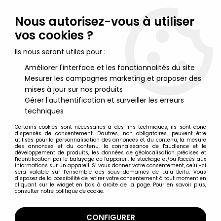
Lulu Berlu, la référence dans l'univers du jouet vintage en
France - Vente à l'international
Nous autorisez-vous à utiliser
vos cookies ?
0
Ils nous seront utiles pour :
Améliorer l'interface et les fonctionnalités du site
Mesurer les campagnes marketing et proposer des
Accueil
>
Starlux
>
Far West
>
Indiens
>
Starlux - Indiens - Série
Ordinaire 53 - Piéton Chef (rouge) (réf 145)
mises à jour sur nos produits
Gérer l'authentification et surveiller les erreurs
techniques
Certains cookies sont nécessaires à des fins techniques, ils sont donc
dispensés de consentement. D'autres, non obligatoires, peuvent être
utilisés pour la personnalisation des annonces et du contenu, la mesure
des annonces et du contenu, la connaissance de l'audience et le
développement de produits, les données de géolocalisation précises et
l'identification par le balayage de l'appareil, le stockage et/ou l'accès aux
informations sur un appareil. Si vous donnez votre consentement, celui-ci
sera valable sur l’ensemble des sous-domaines de Lulu Berlu. Vous
disposez de la possibilité de retirer votre consentement à tout moment en
cliquant sur le widget en bas à droite de la page. Pour en savoir plus,
consulter notre politique de cookie.
CONFIGURER