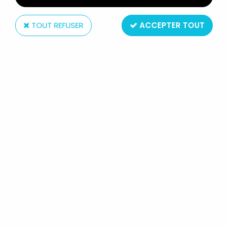
TOUT REFUSER
ACCEPTER TOUT
Starlux
STARLUX - INDIENS - SÉRIE
ORDINAIRE 53 - PIÉTON CHEF
(ROUGE) (RÉF 145)