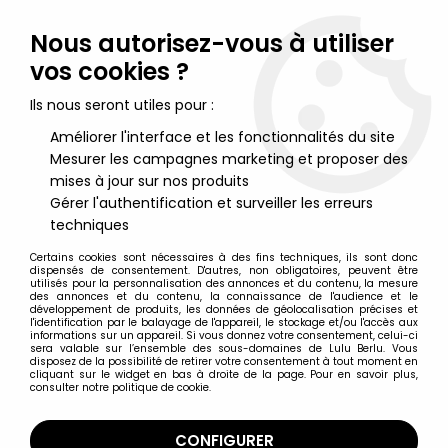
Lulu Berlu, la référence dans l'univers du jouet vintage en
France - Vente à l'international
Nous autorisez-vous à utiliser
vos cookies ?
0
Ils nous seront utiles pour :
Améliorer l'interface et les fonctionnalités du site
Mesurer les campagnes marketing et proposer des
Accueil
>
Starlux
>
Starlux Vie civile
>
Starlux Ferme
>
Starlux - La
Ferme - Accessoires Végétation - Hêtre (série 65/66 réf 610)
mises à jour sur nos produits
Gérer l'authentification et surveiller les erreurs
techniques
Certains cookies sont nécessaires à des fins techniques, ils sont donc
dispensés de consentement. D'autres, non obligatoires, peuvent être
utilisés pour la personnalisation des annonces et du contenu, la mesure
des annonces et du contenu, la connaissance de l'audience et le
développement de produits, les données de géolocalisation précises et
l'identification par le balayage de l'appareil, le stockage et/ou l'accès aux
informations sur un appareil. Si vous donnez votre consentement, celui-ci
sera valable sur l’ensemble des sous-domaines de Lulu Berlu. Vous
disposez de la possibilité de retirer votre consentement à tout moment en
cliquant sur le widget en bas à droite de la page. Pour en savoir plus,
consulter notre politique de cookie.
CONFIGURER