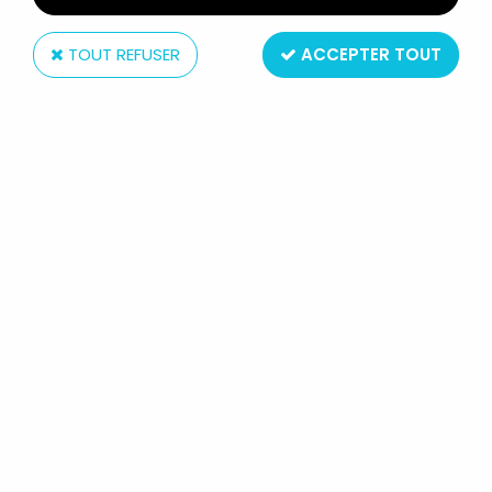
TOUT REFUSER
ACCEPTER TOUT
Starlux
STARLUX - LA FERME -
ACCESSOIRES VÉGÉTATION - HÊTRE
(SÉRIE 65/66 RÉF 610)