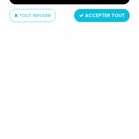
TOUT REFUSER
ACCEPTER TOUT
Starlux
STARLUX - LA FERME - ANIMAUX -
PORCELET TÉTANT (SÉRIE 60 RÉF
522BIS)