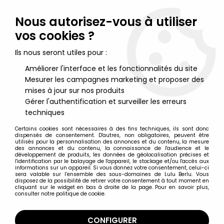
Lulu Berlu, la référence dans l'univers du jouet vintage en
France - Vente à l'international
Nous autorisez-vous à utiliser
vos cookies ?
0
Ils nous seront utiles pour :
Améliorer l'interface et les fonctionnalités du site
Mesurer les campagnes marketing et proposer des
Accueil
>
Starlux
>
Starlux Vie civile
>
Starlux Ferme
>
Starlux - La
Ferme - Animaux - Porcelet tétant (série 60 réf 522bis)
mises à jour sur nos produits
Gérer l'authentification et surveiller les erreurs
techniques
Certains cookies sont nécessaires à des fins techniques, ils sont donc
dispensés de consentement. D'autres, non obligatoires, peuvent être
utilisés pour la personnalisation des annonces et du contenu, la mesure
des annonces et du contenu, la connaissance de l'audience et le
développement de produits, les données de géolocalisation précises et
l'identification par le balayage de l'appareil, le stockage et/ou l'accès aux
informations sur un appareil. Si vous donnez votre consentement, celui-ci
sera valable sur l’ensemble des sous-domaines de Lulu Berlu. Vous
disposez de la possibilité de retirer votre consentement à tout moment en
cliquant sur le widget en bas à droite de la page. Pour en savoir plus,
consulter notre politique de cookie.
CONFIGURER