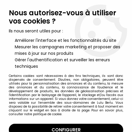
Lulu Berlu, la référence dans l'univers du jouet vintage en
France - Vente à l'international
Nous autorisez-vous à utiliser
vos cookies ?
0
Ils nous seront utiles pour :
Améliorer l'interface et les fonctionnalités du site
Mesurer les campagnes marketing et proposer des
Accueil
>
Starlux
>
Starlux Vie civile
>
Starlux Ferme
>
Starlux - La
Ferme - Fermière grain (orange) (série 75 réf PF8)
mises à jour sur nos produits
Gérer l'authentification et surveiller les erreurs
techniques
Certains cookies sont nécessaires à des fins techniques, ils sont donc
dispensés de consentement. D'autres, non obligatoires, peuvent être
utilisés pour la personnalisation des annonces et du contenu, la mesure
des annonces et du contenu, la connaissance de l'audience et le
développement de produits, les données de géolocalisation précises et
l'identification par le balayage de l'appareil, le stockage et/ou l'accès aux
informations sur un appareil. Si vous donnez votre consentement, celui-ci
sera valable sur l’ensemble des sous-domaines de Lulu Berlu. Vous
disposez de la possibilité de retirer votre consentement à tout moment en
cliquant sur le widget en bas à droite de la page. Pour en savoir plus,
consulter notre politique de cookie.
CONFIGURER