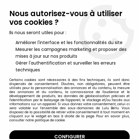
Lulu Berlu, la référence dans l'univers du jouet vintage en
France - Vente à l'international
Nous autorisez-vous à utiliser
vos cookies ?
0
Ils nous seront utiles pour :
Améliorer l'interface et les fonctionnalités du site
Mesurer les campagnes marketing et proposer des
Accueil
>
Starlux
>
Starlux Vie civile
>
Starlux Ferme
>
Starlux - La
Ferme - Fermière (Jaune) avec Arrosoir (série 53/54 réf 508)
mises à jour sur nos produits
Gérer l'authentification et surveiller les erreurs
techniques
Certains cookies sont nécessaires à des fins techniques, ils sont donc
dispensés de consentement. D'autres, non obligatoires, peuvent être
utilisés pour la personnalisation des annonces et du contenu, la mesure
des annonces et du contenu, la connaissance de l'audience et le
développement de produits, les données de géolocalisation précises et
l'identification par le balayage de l'appareil, le stockage et/ou l'accès aux
informations sur un appareil. Si vous donnez votre consentement, celui-ci
sera valable sur l’ensemble des sous-domaines de Lulu Berlu. Vous
disposez de la possibilité de retirer votre consentement à tout moment en
cliquant sur le widget en bas à droite de la page. Pour en savoir plus,
consulter notre politique de cookie.
CONFIGURER