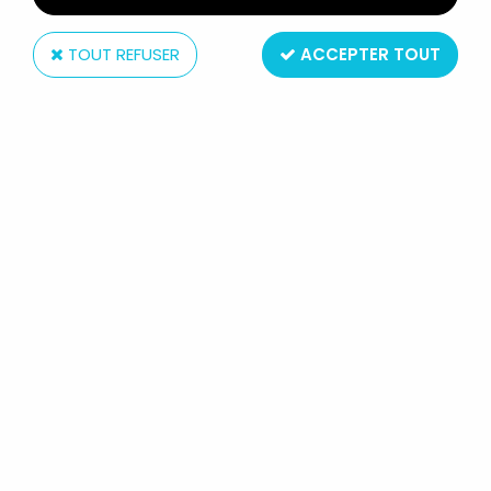
TOUT REFUSER
ACCEPTER TOUT
Starlux
STARLUX - LA FERME - FERMIÈRE
(JAUNE) AVEC ARROSOIR (SÉRIE
53/54 RÉF 508)