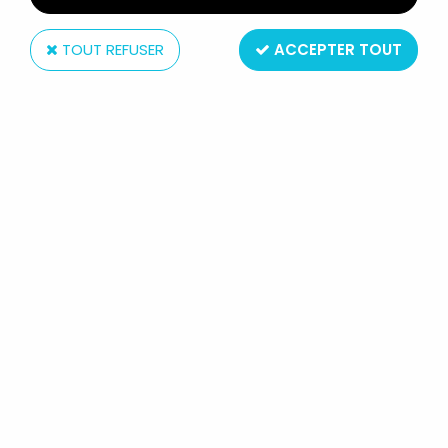
TOUT REFUSER
ACCEPTER TOUT
Starlux
STARLUX - LÉGIONNAIRES - TYPE 3 -
TAMBOUR (SOCLE RECTANGLE)