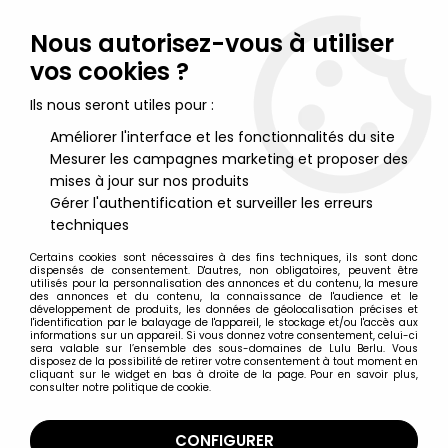
Lulu Berlu, la référence dans l'univers du jouet vintage en
France - Vente à l'international
Nous autorisez-vous à utiliser
vos cookies ?
0
Ils nous seront utiles pour :
Améliorer l'interface et les fonctionnalités du site
Mesurer les campagnes marketing et proposer des
Accueil
>
Starlux
>
Starlux Armée Moderne
>
Starlux Armées françaises
>
Starlux - Légionnaires - Type 3 -
mises à jour sur nos produits
Tambour (socle rectangle) (réf 89)
Gérer l'authentification et surveiller les erreurs
techniques
Certains cookies sont nécessaires à des fins techniques, ils sont donc
dispensés de consentement. D'autres, non obligatoires, peuvent être
utilisés pour la personnalisation des annonces et du contenu, la mesure
des annonces et du contenu, la connaissance de l'audience et le
développement de produits, les données de géolocalisation précises et
l'identification par le balayage de l'appareil, le stockage et/ou l'accès aux
informations sur un appareil. Si vous donnez votre consentement, celui-ci
sera valable sur l’ensemble des sous-domaines de Lulu Berlu. Vous
disposez de la possibilité de retirer votre consentement à tout moment en
cliquant sur le widget en bas à droite de la page. Pour en savoir plus,
consulter notre politique de cookie.
CONFIGURER