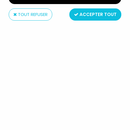
TOUT REFUSER
ACCEPTER TOUT
Starlux
STARLUX - NORDISTES - SÉRIE
ORDINAIRE - CAVALIER OFFICIER