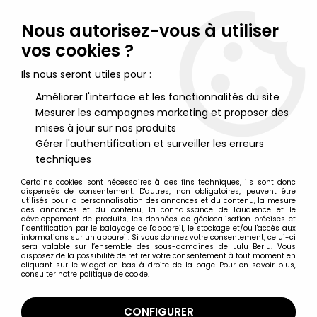
Lulu Berlu, la référence dans l'univers du jouet vintage en
France - Vente à l'international
Nous autorisez-vous à utiliser
vos cookies ?
0
Ils nous seront utiles pour :
Améliorer l'interface et les fonctionnalités du site
Mesurer les campagnes marketing et proposer des
Accueil
>
Starlux
>
Far West
>
Nordistes & Sudistes
>
Starlux -
Nordistes - Série ordinaire - Cavalier Officier revolver cheval
mises à jour sur nos produits
blanc tête droite (réf CN2)
Gérer l'authentification et surveiller les erreurs
techniques
Certains cookies sont nécessaires à des fins techniques, ils sont donc
dispensés de consentement. D'autres, non obligatoires, peuvent être
utilisés pour la personnalisation des annonces et du contenu, la mesure
des annonces et du contenu, la connaissance de l'audience et le
développement de produits, les données de géolocalisation précises et
l'identification par le balayage de l'appareil, le stockage et/ou l'accès aux
informations sur un appareil. Si vous donnez votre consentement, celui-ci
sera valable sur l’ensemble des sous-domaines de Lulu Berlu. Vous
disposez de la possibilité de retirer votre consentement à tout moment en
cliquant sur le widget en bas à droite de la page. Pour en savoir plus,
consulter notre politique de cookie.
CONFIGURER