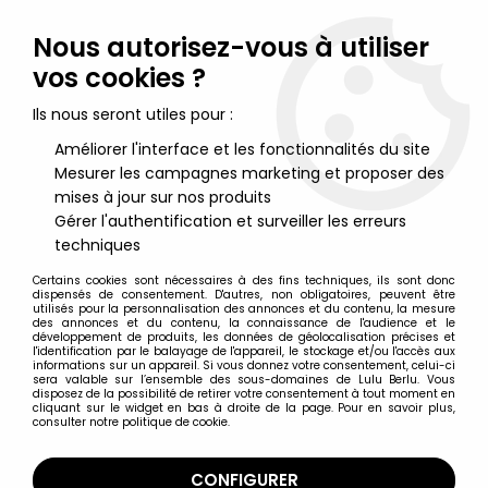
Lulu Berlu, la référence dans l'univers du jouet vintage en
France - Vente à l'international
Nous autorisez-vous à utiliser
vos cookies ?
0
Ils nous seront utiles pour :
Améliorer l'interface et les fonctionnalités du site
Mesurer les campagnes marketing et proposer des
Accueil
>
Starlux
>
Far West
>
Nordistes & Sudistes
>
Starlux -
Sudistes - Série Historique Luxe - Piéton Fantassin en Marche
mises à jour sur nos produits
(réf LS2)
Gérer l'authentification et surveiller les erreurs
techniques
Certains cookies sont nécessaires à des fins techniques, ils sont donc
dispensés de consentement. D'autres, non obligatoires, peuvent être
utilisés pour la personnalisation des annonces et du contenu, la mesure
des annonces et du contenu, la connaissance de l'audience et le
développement de produits, les données de géolocalisation précises et
l'identification par le balayage de l'appareil, le stockage et/ou l'accès aux
informations sur un appareil. Si vous donnez votre consentement, celui-ci
sera valable sur l’ensemble des sous-domaines de Lulu Berlu. Vous
disposez de la possibilité de retirer votre consentement à tout moment en
cliquant sur le widget en bas à droite de la page. Pour en savoir plus,
consulter notre politique de cookie.
CONFIGURER