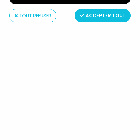
TOUT REFUSER
ACCEPTER TOUT
Starlux
STARLUX - SUDISTES - SÉRIE
HISTORIQUE LUXE - PIÉTON