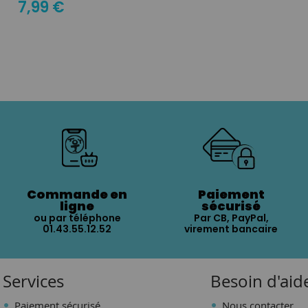
7,99 €
Commande en
Paiement
ligne
sécurisé
ou par téléphone
Par CB, PayPal,
01.43.55.12.52
virement bancaire
Services
Besoin d'aid
Paiement sécurisé
Nous contacter