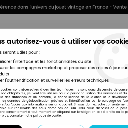
éférence dans l'univers du jouet vintage en France - Vente 
s autorisez-vous à utiliser vos cookie
s seront utiles pour :
liorer l'interface et les fonctionnalités du site
MARQUES
TYPE DE PRODUIT
PRÉCOMM
urer les campagnes marketing et proposer des mises à jour sur
duits
ywood - 1976 Ford Gran Torino 1/43ème (Diecast)
er l'authentification et surveiller les erreurs techniques
Greenlight Collectibles
 cookies sont nécessaires à des fins techniques, ils sont donc dispensés de cons
, non obligatoires, peuvent être utilisés pour la personnalisation des annonces et du
STARSKY & HUTCH
re des annonces et du contenu, la connaissance de l'audience et le développ
, les données de géolocalisation précises et l'identification par le balayage de l'app
FORD GRAN TORINO
 et/ou l'accès aux informations sur un appareil. Si vous donnez votre consentement,
lable sur l’ensemble des sous-domaines de Lulu Berlu. Vous disposez de la possib
votre consentement à tout moment en cliquant sur le widget en bas à droite de la p
 plus, consulter notre politique de cookie.
Réf. :
AR0013276