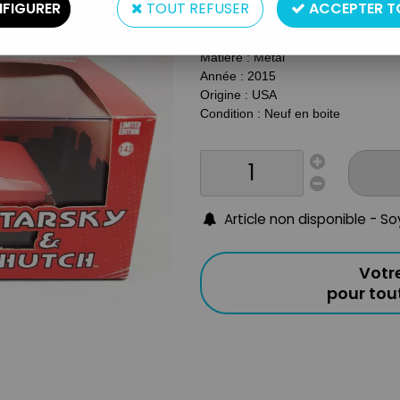
Type : Véhicule diecast
FIGURER
TOUT REFUSER
ACCEPTER T
Echelle : 1/43ème
Taille : 13cm
Matière : Métal
Année : 2015
Origine : USA
Condition : Neuf en boite
Article non disponible - S
Votr
pour to