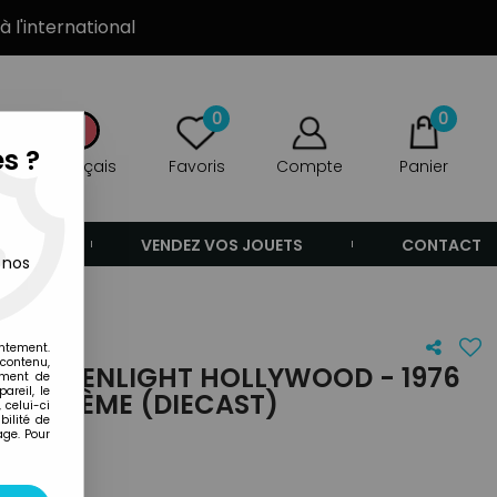
à l'international
0
0
s ?
Français
Favoris
Compte
Panier
ANDE
VENDEZ VOS JOUETS
CONTACT
 nos
entement.
 contenu,
 - GREENLIGHT HOLLYWOOD - 1976
ement de
areil, le
 1/43ÈME (DIECAST)
 celui-ci
ilité de
age. Pour