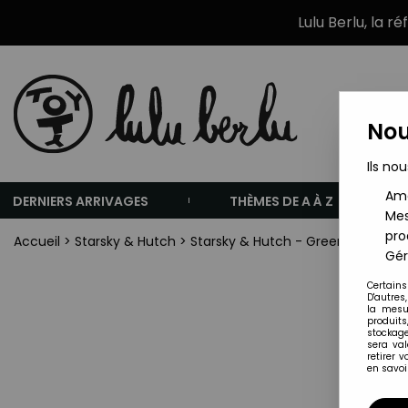
Lulu Berlu, la r
Nou
Ils nou
Amé
DERNIERS ARRIVAGES
THÈMES DE A À Z
Mes
pro
Accueil
>
Starsky & Hutch
>
Starsky & Hutch - Greenlight Holl
Gér
Certains
D'autres
la mesu
produits
stockage
sera va
retirer 
en savoir