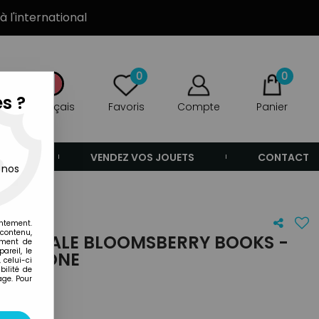
à l'international
0
0
s ?
Français
Favoris
Compte
Panier
ANDE
VENDEZ VOS JOUETS
CONTACT
 nos
entement.
 contenu,
E POSTALE BLOOMSBERRY BOOKS -
ement de
areil, le
ON TRÔNE
 celui-ci
ilité de
age. Pour