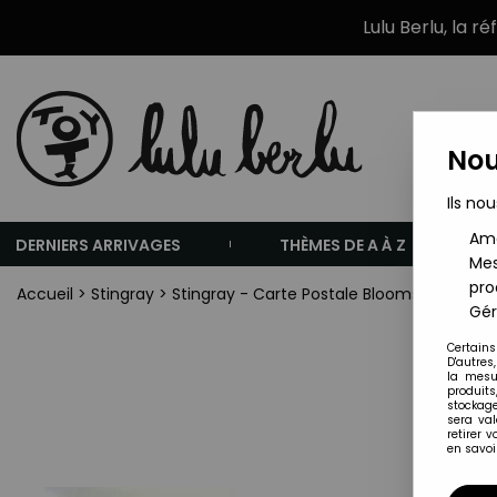
Lulu Berlu, la r
Nou
Ils nou
Amé
DERNIERS ARRIVAGES
THÈMES DE A À Z
Mes
pro
Accueil
>
Stingray
>
Stingray - Carte Postale Bloomsberry Book
Gér
Certains
D'autres
la mesu
produits
stockage
sera va
retirer 
en savoir