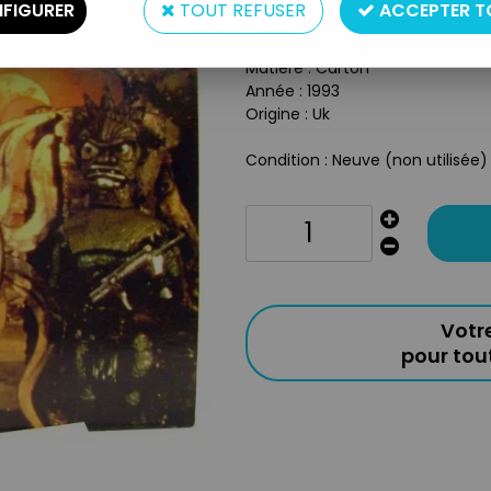
FIGURER
TOUT REFUSER
ACCEPTER T
Type : Carte Postale
Taille : 11.5cm x 17cm env.
Matière : Carton
Année : 1993
Origine : Uk
Condition : Neuve (non utilisée
Votr
pour to