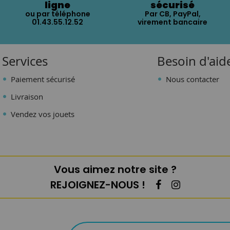
ligne
sécurisé
ou par téléphone
Par CB, PayPal,
01.43.55.12.52
virement bancaire
Services
Besoin d'aid
Paiement sécurisé
Nous contacter
Livraison
Vendez vos jouets
Vous aimez notre site ?
REJOIGNEZ-NOUS !