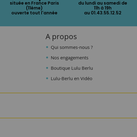
située en France Paris
du lundi au samedi de
(11ème)
11h à 19h
ouverte tout l'année
au 01.43.55.12.52
A propos
Qui sommes-nous ?
Nos engagements
Boutique Lulu Berlu
Lulu-Berlu en Vidéo