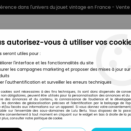
éférence dans l'univers du jouet vintage en France - Vente 
s autorisez-vous à utiliser vos cookie
s seront utiles pour :
liorer l'interface et les fonctionnalités du site
MARQUES
TYPE DE PRODUIT
PRÉCOMM
urer les campagnes marketing et proposer des mises à jour sur
duits
s - Lord Titan sur son trône
er l'authentification et surveiller les erreurs techniques
Bloomsberry Books
 cookies sont nécessaires à des fins techniques, ils sont donc dispensés de cons
, non obligatoires, peuvent être utilisés pour la personnalisation des annonces et du
STINGRAY - CART
re des annonces et du contenu, la connaissance de l'audience et le développ
, les données de géolocalisation précises et l'identification par le balayage de l'app
LORD TITAN SUR S
 et/ou l'accès aux informations sur un appareil. Si vous donnez votre consentement,
lable sur l’ensemble des sous-domaines de Lulu Berlu. Vous disposez de la possib
2
,
99
€
TTC
votre consentement à tout moment en cliquant sur le widget en bas à droite de la p
 plus, consulter notre politique de cookie.
Réf. :
REF22799