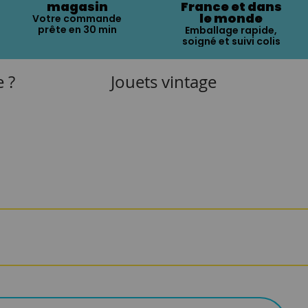
magasin
France et dans
le monde
Votre commande
prête en 30 min
Emballage rapide,
soigné et suivi colis
e ?
Jouets vintage