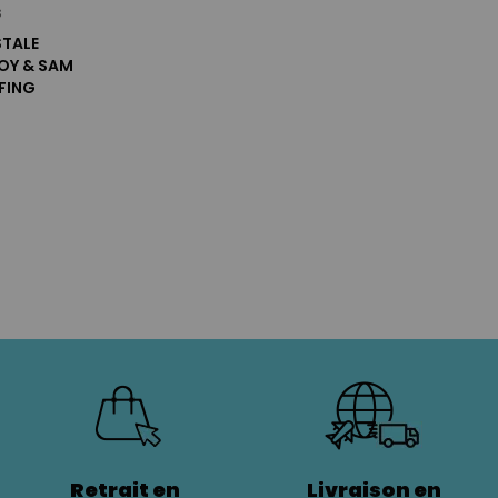
s
STALE
OY & SAM
EFING
Retrait en
Livraison en