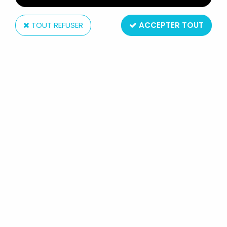
TOUT REFUSER
ACCEPTER TOUT
Super7
STREET FIGHTER II - SUPER7 -
FIGURINE RE-ACTION BLANKA