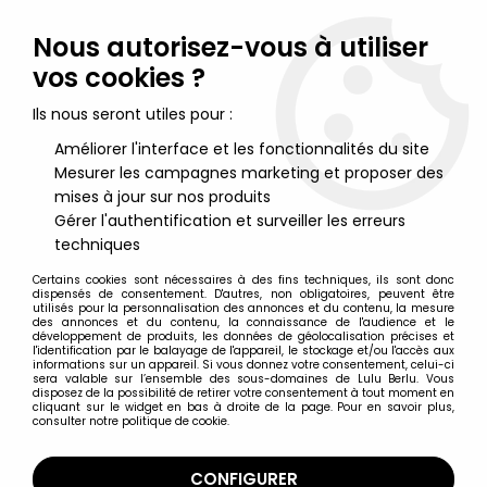
Lulu Berlu, la référence dans l'univers du jouet vintage en
France - Vente à l'international
Nous autorisez-vous à utiliser
vos cookies ?
0
Ils nous seront utiles pour :
Améliorer l'interface et les fonctionnalités du site
Mesurer les campagnes marketing et proposer des
Accueil
>
Street Fighter
>
Street Fighter II - Super7 - Figurine Re-
Action Blanka
mises à jour sur nos produits
Gérer l'authentification et surveiller les erreurs
techniques
Certains cookies sont nécessaires à des fins techniques, ils sont donc
dispensés de consentement. D'autres, non obligatoires, peuvent être
utilisés pour la personnalisation des annonces et du contenu, la mesure
des annonces et du contenu, la connaissance de l'audience et le
développement de produits, les données de géolocalisation précises et
l'identification par le balayage de l'appareil, le stockage et/ou l'accès aux
informations sur un appareil. Si vous donnez votre consentement, celui-ci
sera valable sur l’ensemble des sous-domaines de Lulu Berlu. Vous
disposez de la possibilité de retirer votre consentement à tout moment en
cliquant sur le widget en bas à droite de la page. Pour en savoir plus,
consulter notre politique de cookie.
CONFIGURER