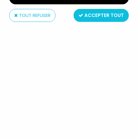
TOUT REFUSER
ACCEPTER TOUT
Jazwares Inc.
STREET FIGHTER - JAZWARES - KEN
(PLAYER 1)
Réf. :
REF11894
Type : Figurine articulée
Matière : plastique
Année : 2005