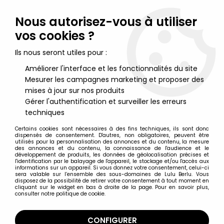
Lulu Berlu, la référence dans l'univers du jouet vintage en
France - Vente à l'international
Nous autorisez-vous à utiliser
vos cookies ?
0
Ils nous seront utiles pour :
Améliorer l'interface et les fonctionnalités du site
Mesurer les campagnes marketing et proposer des
Accueil
>
Street Fighter
>
Street Fighter - Jazwares - Ken (Player 1)
mises à jour sur nos produits
Gérer l'authentification et surveiller les erreurs
techniques
Certains cookies sont nécessaires à des fins techniques, ils sont donc
dispensés de consentement. D'autres, non obligatoires, peuvent être
utilisés pour la personnalisation des annonces et du contenu, la mesure
des annonces et du contenu, la connaissance de l'audience et le
développement de produits, les données de géolocalisation précises et
l'identification par le balayage de l'appareil, le stockage et/ou l'accès aux
informations sur un appareil. Si vous donnez votre consentement, celui-ci
sera valable sur l’ensemble des sous-domaines de Lulu Berlu. Vous
disposez de la possibilité de retirer votre consentement à tout moment en
cliquant sur le widget en bas à droite de la page. Pour en savoir plus,
consulter notre politique de cookie.
CONFIGURER