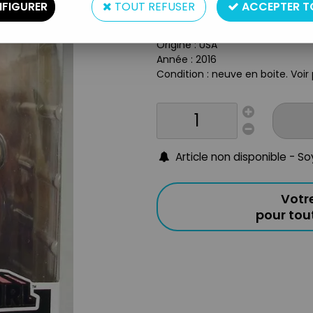
Type : figurine vinyle
FIGURER
TOUT REFUSER
ACCEPTER T
Matière : plastique
Taille : 13 cm
Origine : USA
Année : 2016
Condition : neuve en boite. Voir
Article non disponible - S
Votr
pour to