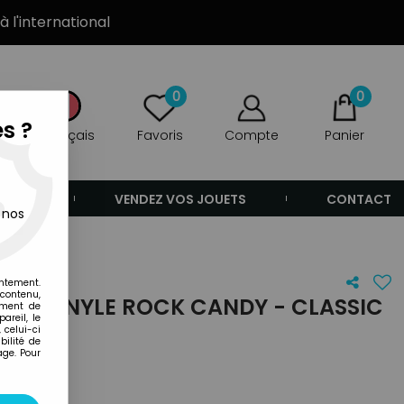
à l'international
0
0
s ?
Français
Favoris
Compte
Panier
ANDE
VENDEZ VOS JOUETS
CONTACT
 nos
entement.
 contenu,
RINE VINYLE ROCK CANDY - CLASSIC
ement de
areil, le
RGIRL
 celui-ci
ilité de
age. Pour