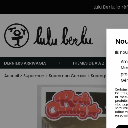
Lulu Berlu, la r
Nou
Ils nou
Amé
DERNIERS ARRIVAGES
THÈMES DE A À Z
Mes
pro
Accueil
>
Superman
>
Superman Comics
>
Supergirl - Figuri
Gér
Certains
D'autres
la mesu
produits
stockage
sera va
retirer 
en savoir