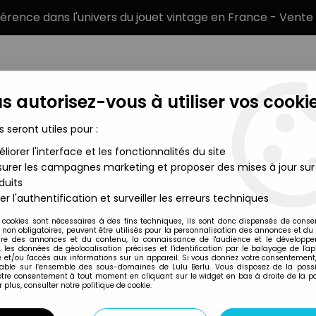
éférence dans l'univers du jouet vintage en France - Vente 
s autorisez-vous à utiliser vos cookie
s seront utiles pour :
liorer l'interface et les fonctionnalités du site
MARQUES
TYPE DE PRODUIT
PRÉCOMM
urer les campagnes marketing et proposer des mises à jour sur
duits
ne vinyle Rock Candy - Classic Comic Book Supergirl
er l'authentification et surveiller les erreurs techniques
Funko Inc
 cookies sont nécessaires à des fins techniques, ils sont donc dispensés de cons
, non obligatoires, peuvent être utilisés pour la personnalisation des annonces et du
SUPERGIRL - FIGU
re des annonces et du contenu, la connaissance de l'audience et le développ
, les données de géolocalisation précises et l'identification par le balayage de l'app
COMIC BOOK SUPE
 et/ou l'accès aux informations sur un appareil. Si vous donnez votre consentement,
lable sur l’ensemble des sous-domaines de Lulu Berlu. Vous disposez de la possib
votre consentement à tout moment en cliquant sur le widget en bas à droite de la p
 plus, consulter notre politique de cookie.
Réf. :
AR0005772