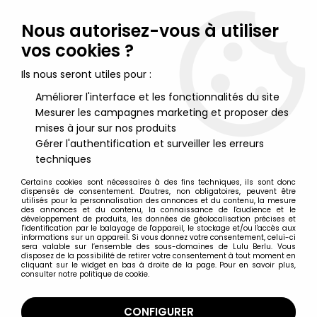
Lulu Berlu, la référence dans l'univers du jouet vintage en
France - Vente à l'international
Nous autorisez-vous à utiliser
vos cookies ?
0
Ils nous seront utiles pour :
Améliorer l'interface et les fonctionnalités du site
Mesurer les campagnes marketing et proposer des
Accueil
>
Superman
>
Superman Séries TV
>
Superman The
Animated Series - Kenner - Kryptonite Armor Lex Luthor (loose)
mises à jour sur nos produits
Gérer l'authentification et surveiller les erreurs
techniques
Certains cookies sont nécessaires à des fins techniques, ils sont donc
dispensés de consentement. D'autres, non obligatoires, peuvent être
utilisés pour la personnalisation des annonces et du contenu, la mesure
des annonces et du contenu, la connaissance de l'audience et le
développement de produits, les données de géolocalisation précises et
l'identification par le balayage de l'appareil, le stockage et/ou l'accès aux
informations sur un appareil. Si vous donnez votre consentement, celui-ci
sera valable sur l’ensemble des sous-domaines de Lulu Berlu. Vous
disposez de la possibilité de retirer votre consentement à tout moment en
cliquant sur le widget en bas à droite de la page. Pour en savoir plus,
consulter notre politique de cookie.
CONFIGURER