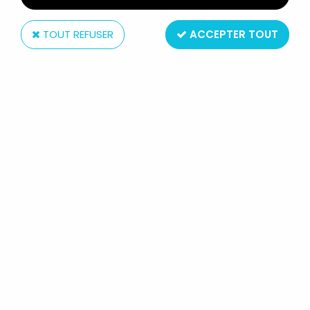
TOUT REFUSER
ACCEPTER TOUT
Kenner
SUPERMAN THE ANIMATED SERIES -
KENNER - KRYPTONITE ARMOR LEX
LUTHOR (LOOSE)