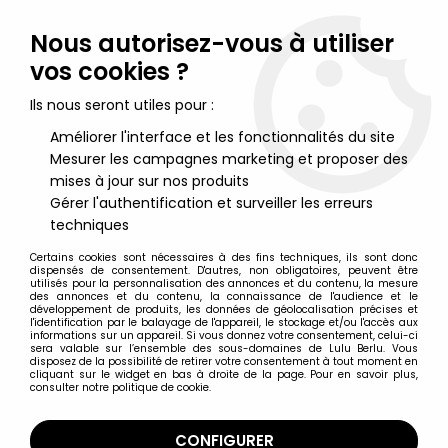
Lulu Berlu, la référence dans l'univers du jouet vintage en
France - Vente à l'international
Nous autorisez-vous à utiliser
vos cookies ?
0
Ils nous seront utiles pour :
Améliorer l'interface et les fonctionnalités du site
Mesurer les campagnes marketing et proposer des
Accueil
>
Swamp Thing
>
Swamp Thing - Kenner - Bio-Glow
Swamp Thing
mises à jour sur nos produits
Gérer l'authentification et surveiller les erreurs
techniques
Certains cookies sont nécessaires à des fins techniques, ils sont donc
dispensés de consentement. D'autres, non obligatoires, peuvent être
utilisés pour la personnalisation des annonces et du contenu, la mesure
des annonces et du contenu, la connaissance de l'audience et le
développement de produits, les données de géolocalisation précises et
l'identification par le balayage de l'appareil, le stockage et/ou l'accès aux
informations sur un appareil. Si vous donnez votre consentement, celui-ci
sera valable sur l’ensemble des sous-domaines de Lulu Berlu. Vous
disposez de la possibilité de retirer votre consentement à tout moment en
cliquant sur le widget en bas à droite de la page. Pour en savoir plus,
consulter notre politique de cookie.
CONFIGURER