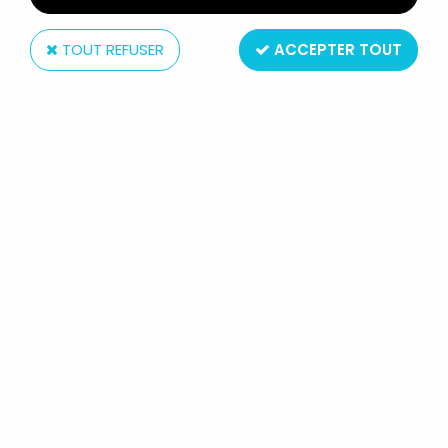
TOUT REFUSER
ACCEPTER TOUT
Kenner
SWAMP THING - KENNER - BIO-
GLOW SWAMP THING
Réf. :
REF7494
Type : figurine articulée
Matière : plastique
Taille : 15cm