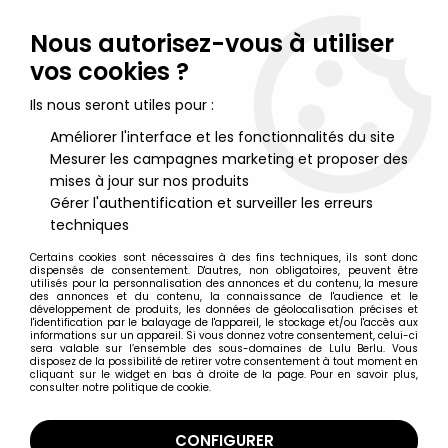
Lulu Berlu, la référence dans l'univers du jouet vintage en
France - Vente à l'international
Nous autorisez-vous à utiliser
vos cookies ?
0
Ils nous seront utiles pour :
Améliorer l'interface et les fonctionnalités du site
Mesurer les campagnes marketing et proposer des
Accueil
>
Teddy Ruxpin
>
Teddy Ruxpin - Peluche parlante
animée - Playskool 1995
mises à jour sur nos produits
Gérer l'authentification et surveiller les erreurs
techniques
Certains cookies sont nécessaires à des fins techniques, ils sont donc
dispensés de consentement. D'autres, non obligatoires, peuvent être
utilisés pour la personnalisation des annonces et du contenu, la mesure
des annonces et du contenu, la connaissance de l'audience et le
développement de produits, les données de géolocalisation précises et
l'identification par le balayage de l'appareil, le stockage et/ou l'accès aux
informations sur un appareil. Si vous donnez votre consentement, celui-ci
sera valable sur l’ensemble des sous-domaines de Lulu Berlu. Vous
disposez de la possibilité de retirer votre consentement à tout moment en
cliquant sur le widget en bas à droite de la page. Pour en savoir plus,
consulter notre politique de cookie.
CONFIGURER