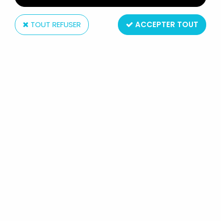
TOUT REFUSER
ACCEPTER TOUT
Playskool
TEDDY RUXPIN - PELUCHE
PARLANTE ANIMÉE - PLAYSKOOL
1995