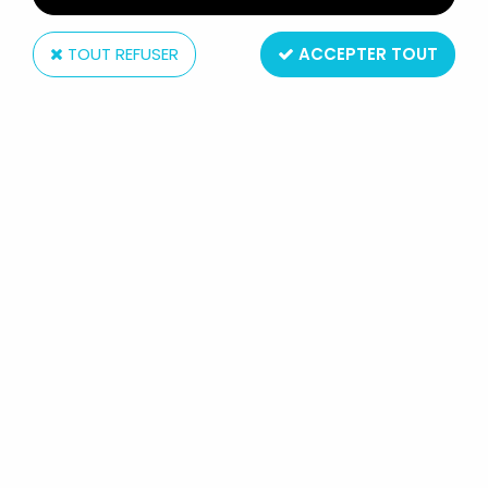
TOUT REFUSER
ACCEPTER TOUT
TEKKEN 3 - NINA WILLIAMS - EPOCH
Réf. :
REF15796
Type : figurine articulée
Matière : plastique
Taille : app. 16cm
Origine : Japon
Année : 1998