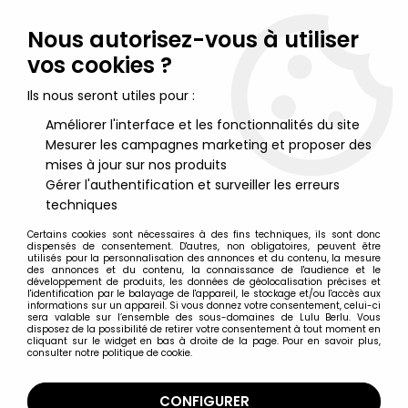
Lulu Berlu, la référence dans l'univers du jouet vintage en
France - Vente à l'international
Nous autorisez-vous à utiliser
vos cookies ?
0
Ils nous seront utiles pour :
Améliorer l'interface et les fonctionnalités du site
Mesurer les campagnes marketing et proposer des
Accueil
>
Tekken
>
Tekken 3 - Nina Williams - Epoch
mises à jour sur nos produits
Gérer l'authentification et surveiller les erreurs
techniques
Certains cookies sont nécessaires à des fins techniques, ils sont donc
dispensés de consentement. D'autres, non obligatoires, peuvent être
utilisés pour la personnalisation des annonces et du contenu, la mesure
des annonces et du contenu, la connaissance de l'audience et le
développement de produits, les données de géolocalisation précises et
l'identification par le balayage de l'appareil, le stockage et/ou l'accès aux
informations sur un appareil. Si vous donnez votre consentement, celui-ci
sera valable sur l’ensemble des sous-domaines de Lulu Berlu. Vous
disposez de la possibilité de retirer votre consentement à tout moment en
cliquant sur le widget en bas à droite de la page. Pour en savoir plus,
consulter notre politique de cookie.
CONFIGURER