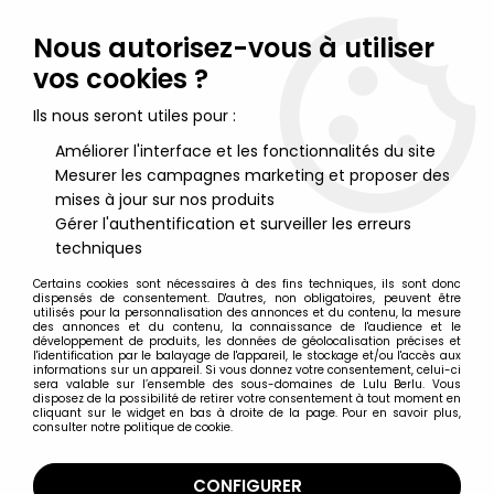
Lulu Berlu, la référence dans l'univers du jouet vintage en
France - Vente à l'international
Nous autorisez-vous à utiliser
vos cookies ?
0
Ils nous seront utiles pour :
Améliorer l'interface et les fonctionnalités du site
Mesurer les campagnes marketing et proposer des
Accueil
>
Terminator
>
Terminator 2 - T-800 vs T-1000 30cm
Tsukuda neuf en boite
mises à jour sur nos produits
Gérer l'authentification et surveiller les erreurs
techniques
Certains cookies sont nécessaires à des fins techniques, ils sont donc
dispensés de consentement. D'autres, non obligatoires, peuvent être
utilisés pour la personnalisation des annonces et du contenu, la mesure
des annonces et du contenu, la connaissance de l'audience et le
développement de produits, les données de géolocalisation précises et
l'identification par le balayage de l'appareil, le stockage et/ou l'accès aux
informations sur un appareil. Si vous donnez votre consentement, celui-ci
sera valable sur l’ensemble des sous-domaines de Lulu Berlu. Vous
disposez de la possibilité de retirer votre consentement à tout moment en
cliquant sur le widget en bas à droite de la page. Pour en savoir plus,
consulter notre politique de cookie.
CONFIGURER