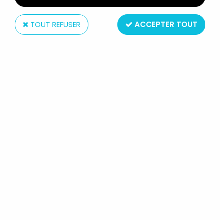
TOUT REFUSER
ACCEPTER TOUT
Tsukuda
TERMINATOR 2 - T-800 VS T-1000
30CM TSUKUDA NEUF EN BOITE