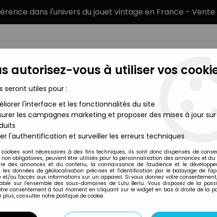
éférence dans l'univers du jouet vintage en France - Vente 
s autorisez-vous à utiliser vos cookie
s seront utiles pour :
liorer l'interface et les fonctionnalités du site
MARQUES
TYPE DE PRODUIT
PRÉCOMM
urer les campagnes marketing et proposer des mises à jour sur
duits
ellow Submarine Sgt. Peppers Lonely Hearts Club Band - Set de 
er l'authentification et surveiller les erreurs techniques
McFarlane Toys
 cookies sont nécessaires à des fins techniques, ils sont donc dispensés de cons
, non obligatoires, peuvent être utilisés pour la personnalisation des annonces et du
THE BEATLES YELL
re des annonces et du contenu, la connaissance de l'audience et le développ
, les données de géolocalisation précises et l'identification par le balayage de l'app
HEARTS CLUB BAND
 et/ou l'accès aux informations sur un appareil. Si vous donnez votre consentement,
lable sur l’ensemble des sous-domaines de Lulu Berlu. Vous disposez de la possib
votre consentement à tout moment en cliquant sur le widget en bas à droite de la p
 plus, consulter notre politique de cookie.
Réf. :
REF6557