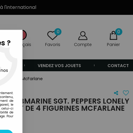
à l'international
0
0
s ?
Français
Favoris
Compte
Panier
ANDE
VENDEZ VOS JOUETS
CONTACT
 nos
4 figurines McFarlane
entement.
 contenu,
OW SUBMARINE SGT. PEPPERS LONELY
ement de
areil, le
 - SET DE 4 FIGURINES MCFARLANE
 celui-ci
ilité de
age. Pour