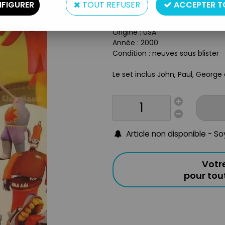
Type : figurines articulées
FIGURER
TOUT REFUSER
ACCEPTER T
Matière : plastique
Taille : 18cm
Origine : USA
Année : 2000
Condition : neuves sous blister
Le set inclus John, Paul, George
Article non disponible - S
Votr
pour to