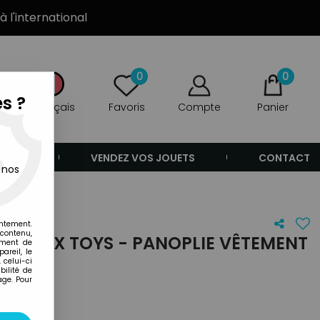
à l'international
0
0
s ?
Français
Favoris
Compte
Panier
ANDE
VENDEZ VOS JOUETS
CONTACT
 nos
entement.
 contenu,
- MARX TOYS - PANOPLIE VÊTEMENT
ement de
areil, le
 celui-ci
ilité de
age. Pour