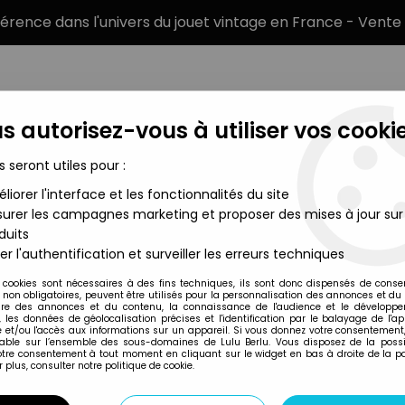
éférence dans l'univers du jouet vintage en France - Vente 
s autorisez-vous à utiliser vos cookie
s seront utiles pour :
liorer l'interface et les fonctionnalités du site
MARQUES
TYPE DE PRODUIT
PRÉCOMM
urer les campagnes marketing et proposer des mises à jour sur
duits
nger - Marx Toys - Panoplie Vêtement The Kidnappers
er l'authentification et surveiller les erreurs techniques
Marx Toys
 cookies sont nécessaires à des fins techniques, ils sont donc dispensés de cons
, non obligatoires, peuvent être utilisés pour la personnalisation des annonces et du
THE LONE RANGER 
re des annonces et du contenu, la connaissance de l'audience et le développ
, les données de géolocalisation précises et l'identification par le balayage de l'app
THE KIDNAPPERS
 et/ou l'accès aux informations sur un appareil. Si vous donnez votre consentement,
lable sur l’ensemble des sous-domaines de Lulu Berlu. Vous disposez de la possib
votre consentement à tout moment en cliquant sur le widget en bas à droite de la p
 plus, consulter notre politique de cookie.
Réf. :
REF9109