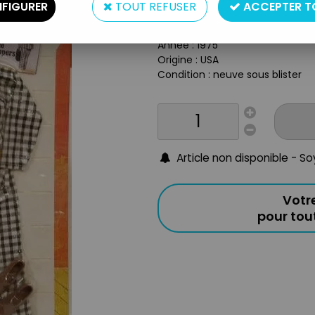
Type : tenue pour mannequin a
FIGURER
TOUT REFUSER
ACCEPTER T
Matière : plastique et tissus
Taille : 28 cm
Année : 1975
Origine : USA
Condition : neuve sous blister
Article non disponible - S
Votr
pour to