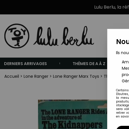
Lulu Berlu, la r
Nou
Ils nou
Amé
DERNIERS ARRIVAGES
THÈMES DE A À Z
Mes
pro
Accueil
>
Lone Ranger
>
Lone Ranger Marx Toys
>
The Lone Ra
Gér
Certains
D'autres
la mesu
produits
stockage
sera va
retirer 
en savoir