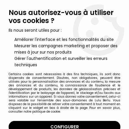
Lulu Berlu, la référence dans l'univers du jouet vintage en
France - Vente à l'international
Nous autorisez-vous à utiliser
vos cookies ?
0
Ils nous seront utiles pour :
Améliorer l'interface et les fonctionnalités du site
Mesurer les campagnes marketing et proposer des
Accueil
>
Muppet Show (Le)
>
Muppet Show Figurines Palisades
>
The Muppet Show - Figurine Articulée Palisades - Movie Usher
mises à jour sur nos produits
Scooter (loose)
Gérer l'authentification et surveiller les erreurs
techniques
Certains cookies sont nécessaires à des fins techniques, ils sont donc
dispensés de consentement. D'autres, non obligatoires, peuvent être
utilisés pour la personnalisation des annonces et du contenu, la mesure
des annonces et du contenu, la connaissance de l'audience et le
développement de produits, les données de géolocalisation précises et
l'identification par le balayage de l'appareil, le stockage et/ou l'accès aux
informations sur un appareil. Si vous donnez votre consentement, celui-ci
sera valable sur l’ensemble des sous-domaines de Lulu Berlu. Vous
disposez de la possibilité de retirer votre consentement à tout moment en
cliquant sur le widget en bas à droite de la page. Pour en savoir plus,
consulter notre politique de cookie.
CONFIGURER