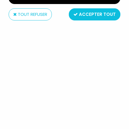
TOUT REFUSER
ACCEPTER TOUT
Palisades
THE MUPPET SHOW - FIGURINE
ARTICULÉE PALISADES - MOVIE
USHER SCOOTER (LOOSE)
Réf. :
AR0047698
Type : Figurine articulée