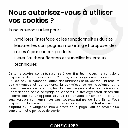
Lulu Berlu, la référence dans l'univers du jouet vintage en
France - Vente à l'international
Nous autorisez-vous à utiliser
vos cookies ?
0
Ils nous seront utiles pour :
Améliorer l'interface et les fonctionnalités du site
Mesurer les campagnes marketing et proposer des
Accueil
>
Muppet Show (Le)
>
Muppet Show Figurines Palisades
>
The Muppet Show - Palisades - Muppet Labs playset avec
mises à jour sur nos produits
Beaker & Dr. Bunsen Honeydew (loose)
Gérer l'authentification et surveiller les erreurs
techniques
Certains cookies sont nécessaires à des fins techniques, ils sont donc
dispensés de consentement. D'autres, non obligatoires, peuvent être
utilisés pour la personnalisation des annonces et du contenu, la mesure
des annonces et du contenu, la connaissance de l'audience et le
développement de produits, les données de géolocalisation précises et
l'identification par le balayage de l'appareil, le stockage et/ou l'accès aux
informations sur un appareil. Si vous donnez votre consentement, celui-ci
sera valable sur l’ensemble des sous-domaines de Lulu Berlu. Vous
disposez de la possibilité de retirer votre consentement à tout moment en
cliquant sur le widget en bas à droite de la page. Pour en savoir plus,
consulter notre politique de cookie.
CONFIGURER