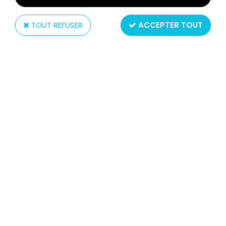
TOUT REFUSER
ACCEPTER TOUT
Palisades
THE MUPPET SHOW - PALISADES -
MUPPET LABS PLAYSET AVEC