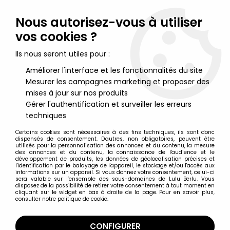
Lulu Berlu, la référence dans l'univers du jouet vintage en
France - Vente à l'international
Nous autorisez-vous à utiliser
vos cookies ?
0
Ils nous seront utiles pour :
Améliorer l'interface et les fonctionnalités du site
Mesurer les campagnes marketing et proposer des
Accueil
>
Galaxies Fantastiques (The Other World)
>
The Other
World - Bataille pour le Pir'Ankus gift-set - Arco France
mises à jour sur nos produits
Gérer l'authentification et surveiller les erreurs
techniques
Certains cookies sont nécessaires à des fins techniques, ils sont donc
dispensés de consentement. D'autres, non obligatoires, peuvent être
utilisés pour la personnalisation des annonces et du contenu, la mesure
des annonces et du contenu, la connaissance de l'audience et le
développement de produits, les données de géolocalisation précises et
l'identification par le balayage de l'appareil, le stockage et/ou l'accès aux
informations sur un appareil. Si vous donnez votre consentement, celui-ci
sera valable sur l’ensemble des sous-domaines de Lulu Berlu. Vous
disposez de la possibilité de retirer votre consentement à tout moment en
cliquant sur le widget en bas à droite de la page. Pour en savoir plus,
consulter notre politique de cookie.
CONFIGURER