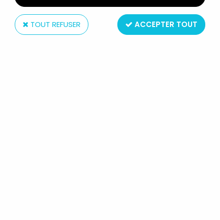
TOUT REFUSER
ACCEPTER TOUT
ARCO Toys
THE OTHER WORLD - BATAILLE
POUR LE PIR'ANKUS GIFT-SET -
ARCO FRANCE