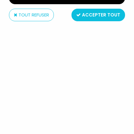
TOUT REFUSER
ACCEPTER TOUT
ARCO Toys
THE OTHER WORLD - BATAILLE
POUR LE PIR'ANKUS GIFT-SET -
ARCO ITALIE