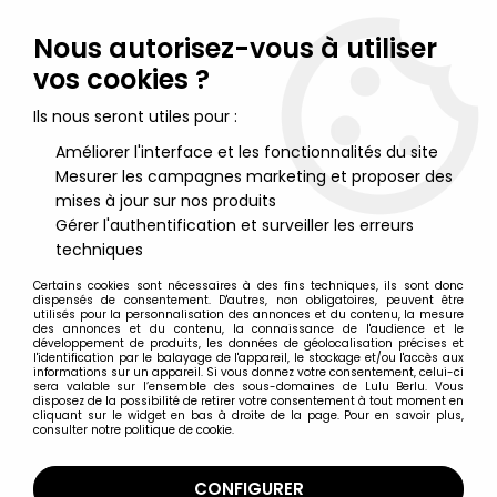
Lulu Berlu, la référence dans l'univers du jouet vintage en
France - Vente à l'international
Nous autorisez-vous à utiliser
vos cookies ?
0
Ils nous seront utiles pour :
Améliorer l'interface et les fonctionnalités du site
Mesurer les campagnes marketing et proposer des
Accueil
>
Galaxies Fantastiques (The Other World)
>
The Other
World - Bataille pour le Pir'Ankus gift-set - Arco Italie
mises à jour sur nos produits
Gérer l'authentification et surveiller les erreurs
techniques
Certains cookies sont nécessaires à des fins techniques, ils sont donc
dispensés de consentement. D'autres, non obligatoires, peuvent être
utilisés pour la personnalisation des annonces et du contenu, la mesure
des annonces et du contenu, la connaissance de l'audience et le
développement de produits, les données de géolocalisation précises et
l'identification par le balayage de l'appareil, le stockage et/ou l'accès aux
informations sur un appareil. Si vous donnez votre consentement, celui-ci
sera valable sur l’ensemble des sous-domaines de Lulu Berlu. Vous
disposez de la possibilité de retirer votre consentement à tout moment en
cliquant sur le widget en bas à droite de la page. Pour en savoir plus,
consulter notre politique de cookie.
CONFIGURER