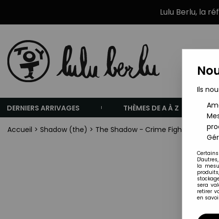
Lulu Berlu, la r
Nou
Ils nou
Amé
DERNIERS ARRIVAGES
THÈMES DE A À Z
Mes
pro
Accueil
>
Shadow (the)
>
The Shadow - Crime Fighter Super J
Gér
Certains
D'autres
la mesu
produits
stockage
sera va
retirer 
en savoir