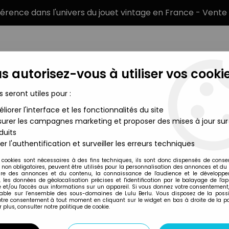
éférence dans l'univers du jouet vintage en France - Vente 
s autorisez-vous à utiliser vos cookie
s seront utiles pour :
liorer l'interface et les fonctionnalités du site
MARQUES
TYPE DE PRODUIT
PRÉCOMM
urer les campagnes marketing et proposer des mises à jour sur
duits
et (Battery Operated) - Madison 1976
er l'authentification et surveiller les erreurs techniques
Madison
 cookies sont nécessaires à des fins techniques, ils sont donc dispensés de cons
, non obligatoires, peuvent être utilisés pour la personnalisation des annonces et du
THE SHADOW - CRI
re des annonces et du contenu, la connaissance de l'audience et le développ
, les données de géolocalisation précises et l'identification par le balayage de l'app
OPERATED) - MADI
 et/ou l'accès aux informations sur un appareil. Si vous donnez votre consentement,
lable sur l’ensemble des sous-domaines de Lulu Berlu. Vous disposez de la possib
votre consentement à tout moment en cliquant sur le widget en bas à droite de la p
 plus, consulter notre politique de cookie.
Réf. :
REF26046