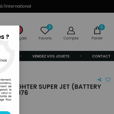
à l'international
0
0
s ?
Français
Favoris
Compte
Panier
ANDE
VENDEZ VOS JOUETS
CONTACT
 nos
entement.
 contenu,
ME FIGHTER SUPER JET (BATTERY
ement de
areil, le
SON 1976
 celui-ci
ilité de
age. Pour