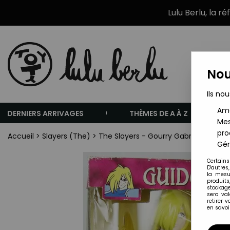
Lulu Berlu, la r
Nou
Ils nou
Amé
DERNIERS ARRIVAGES
THÈMES DE A À Z
Mes
pro
Accueil
>
Slayers (The)
>
The Slayers - Gourry Gabriev - Pou
Gér
Certains
D'autres
la mesu
produits
stockage
sera va
retirer 
en savoir