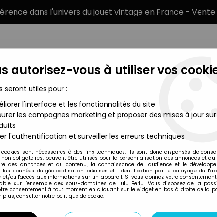
éférence dans l'univers du jouet vintage en France - Vente 
s autorisez-vous à utiliser vos cookie
s seront utiles pour :
liorer l'interface et les fonctionnalités du site
MARQUES
TYPE DE PRODUIT
PRÉCOMM
urer les campagnes marketing et proposer des mises à jour sur
duits
pée 30cm GIG
er l'authentification et surveiller les erreurs techniques
Gig
 cookies sont nécessaires à des fins techniques, ils sont donc dispensés de cons
, non obligatoires, peuvent être utilisés pour la personnalisation des annonces et du
THE SLAYERS - GO
re des annonces et du contenu, la connaissance de l'audience et le développ
, les données de géolocalisation précises et l'identification par le balayage de l'app
 et/ou l'accès aux informations sur un appareil. Si vous donnez votre consentement,
lable sur l’ensemble des sous-domaines de Lulu Berlu. Vous disposez de la possib
votre consentement à tout moment en cliquant sur le widget en bas à droite de la p
Réf. :
AR0002890
 plus, consulter notre politique de cookie.
Type : poupée
Matière : plastique et tissus