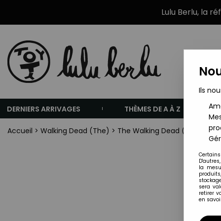
Lulu Berlu, la r
Nou
Ils nou
Amé
DERNIERS ARRIVAGES
THÈMES DE A À Z
Mes
pro
Accueil
>
Walking Dead (The)
>
The Walking Dead (TV Series)
Gér
Certains
D'autres
la mesu
produits
stockage
sera va
retirer 
en savoir