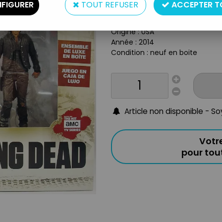
Type : figurine articulée
FIGURER
TOUT REFUSER
ACCEPTER T
Matière : plastique
Taille : 14cm
Origine : USA
Année : 2014
Condition : neuf en boite
Article non disponible - S
Votr
pour to