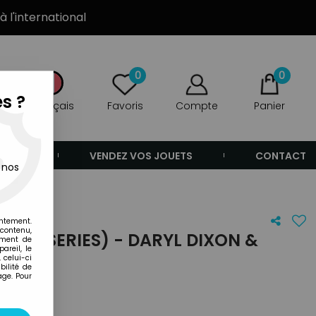
à l'international
0
0
s ?
Français
Favoris
Compte
Panier
ANDE
VENDEZ VOS JOUETS
CONTACT
 nos
entement.
 contenu,
 (TV SERIES) - DARYL DIXON &
ement de
areil, le
 celui-ci
ilité de
age. Pour