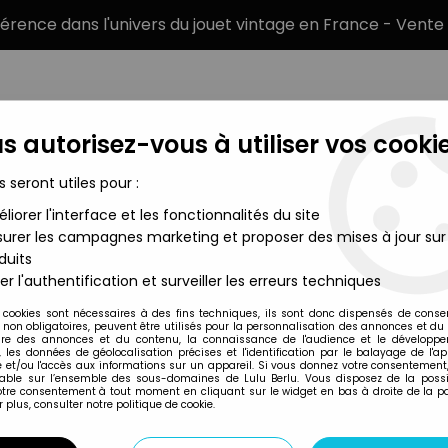
éférence dans l'univers du jouet vintage en France - Vente 
s autorisez-vous à utiliser vos cookie
s seront utiles pour :
liorer l'interface et les fonctionnalités du site
MARQUES
TYPE DE PRODUIT
PRÉCOMM
urer les campagnes marketing et proposer des mises à jour sur
duits
 - Daryl Dixon & Custom Bike
er l'authentification et surveiller les erreurs techniques
McFarlane Toys
 cookies sont nécessaires à des fins techniques, ils sont donc dispensés de cons
, non obligatoires, peuvent être utilisés pour la personnalisation des annonces et du
THE WALKING DEAD
re des annonces et du contenu, la connaissance de l'audience et le développ
, les données de géolocalisation précises et l'identification par le balayage de l'app
CUSTOM BIKE
 et/ou l'accès aux informations sur un appareil. Si vous donnez votre consentement,
lable sur l’ensemble des sous-domaines de Lulu Berlu. Vous disposez de la possib
votre consentement à tout moment en cliquant sur le widget en bas à droite de la p
 plus, consulter notre politique de cookie.
Réf. :
AR0006627