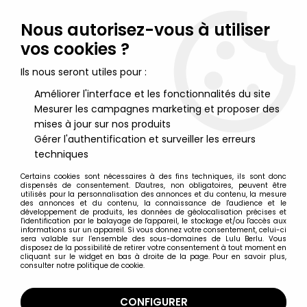
Lulu Berlu, la référence dans l'univers du jouet vintage en
France - Vente à l'international
Nous autorisez-vous à utiliser
vos cookies ?
0
Ils nous seront utiles pour :
Améliorer l'interface et les fonctionnalités du site
Mesurer les campagnes marketing et proposer des
Accueil
>
Walking Dead (The)
>
The Walking Dead (Video Game)
- Clementine "Bloody" (Skybound Exclusive)
mises à jour sur nos produits
Gérer l'authentification et surveiller les erreurs
techniques
Certains cookies sont nécessaires à des fins techniques, ils sont donc
dispensés de consentement. D'autres, non obligatoires, peuvent être
utilisés pour la personnalisation des annonces et du contenu, la mesure
des annonces et du contenu, la connaissance de l'audience et le
développement de produits, les données de géolocalisation précises et
l'identification par le balayage de l'appareil, le stockage et/ou l'accès aux
informations sur un appareil. Si vous donnez votre consentement, celui-ci
sera valable sur l’ensemble des sous-domaines de Lulu Berlu. Vous
disposez de la possibilité de retirer votre consentement à tout moment en
cliquant sur le widget en bas à droite de la page. Pour en savoir plus,
consulter notre politique de cookie.
CONFIGURER