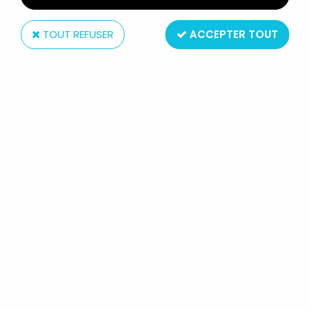
TOUT REFUSER
ACCEPTER TOUT
McFarlane Toys
THE WALKING DEAD (VIDEO GAME)
- CLEMENTINE "BLOODY"
(SKYBOUND EXCLUSIVE)
Réf. :
AR0014062
Type : figurine articulée
Matière : plastique