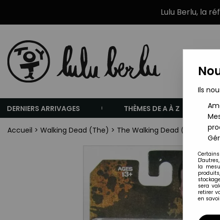
Lulu Berlu, la r
Nou
Ils nou
Amé
DERNIERS ARRIVAGES
THÈMES DE A À Z
Mes
pro
Accueil
>
Walking Dead (The)
>
The Walking Dead (Video Game
Gér
Certains
D'autres
la mesu
produits
stockage
sera va
retirer 
en savoir