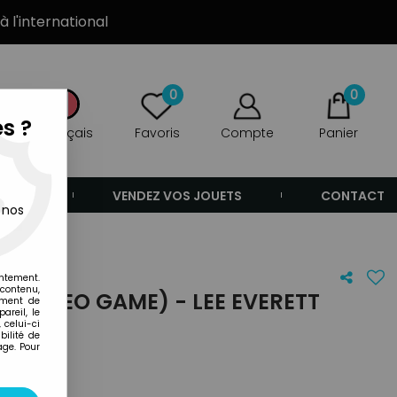
à l'international
0
0
s ?
Français
Favoris
Compte
Panier
ANDE
VENDEZ VOS JOUETS
CONTACT
 nos
entement.
 contenu,
 (VIDEO GAME) - LEE EVERETT
ement de
areil, le
SIVE)
 celui-ci
ilité de
age. Pour