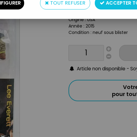
Type : figurine articulée
FIGURER
TOUT REFUSER
ACCEPTER T
Matière : plastique
Taille : 14cm
Origine : USA
Année : 2015
Condition : neuf sous blister
Article non disponible - S
Votr
pour to