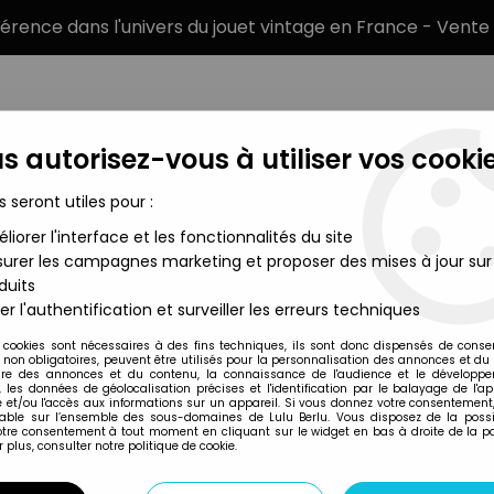
éférence dans l'univers du jouet vintage en France - Vente 
s autorisez-vous à utiliser vos cookie
s seront utiles pour :
liorer l'interface et les fonctionnalités du site
MARQUES
TYPE DE PRODUIT
PRÉCOMM
urer les campagnes marketing et proposer des mises à jour sur
duits
) - Lee Everett (Skybound Exclusive)
er l'authentification et surveiller les erreurs techniques
McFarlane Toys
 cookies sont nécessaires à des fins techniques, ils sont donc dispensés de cons
, non obligatoires, peuvent être utilisés pour la personnalisation des annonces et du
THE WALKING DEAD
re des annonces et du contenu, la connaissance de l'audience et le développ
, les données de géolocalisation précises et l'identification par le balayage de l'app
(SKYBOUND EXCLU
 et/ou l'accès aux informations sur un appareil. Si vous donnez votre consentement,
lable sur l’ensemble des sous-domaines de Lulu Berlu. Vous disposez de la possib
votre consentement à tout moment en cliquant sur le widget en bas à droite de la p
 plus, consulter notre politique de cookie.
Réf. :
AR0014064