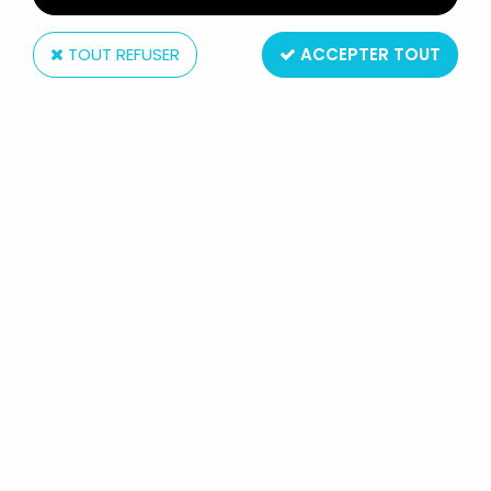
TOUT REFUSER
ACCEPTER TOUT
Super7
THE WORST - SUPER7 REACTION
FIGURE - X-3 (THE ENIGMA)