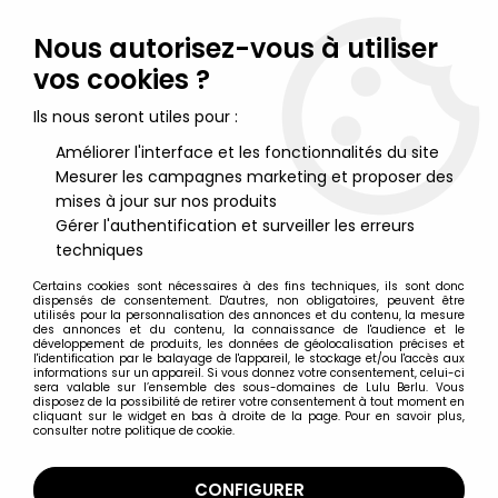
Lulu Berlu, la référence dans l'univers du jouet vintage en
France - Vente à l'international
Nous autorisez-vous à utiliser
vos cookies ?
0
Ils nous seront utiles pour :
Améliorer l'interface et les fonctionnalités du site
Mesurer les campagnes marketing et proposer des
Accueil
>
Worst (The)
>
The Worst - Super7 ReAction Figure - X-3
(The Enigma) "Mutant Team"
mises à jour sur nos produits
Gérer l'authentification et surveiller les erreurs
techniques
PROMO!
-
10
€
Certains cookies sont nécessaires à des fins techniques, ils sont donc
dispensés de consentement. D'autres, non obligatoires, peuvent être
utilisés pour la personnalisation des annonces et du contenu, la mesure
des annonces et du contenu, la connaissance de l'audience et le
développement de produits, les données de géolocalisation précises et
l'identification par le balayage de l'appareil, le stockage et/ou l'accès aux
informations sur un appareil. Si vous donnez votre consentement, celui-ci
sera valable sur l’ensemble des sous-domaines de Lulu Berlu. Vous
disposez de la possibilité de retirer votre consentement à tout moment en
cliquant sur le widget en bas à droite de la page. Pour en savoir plus,
consulter notre politique de cookie.
CONFIGURER