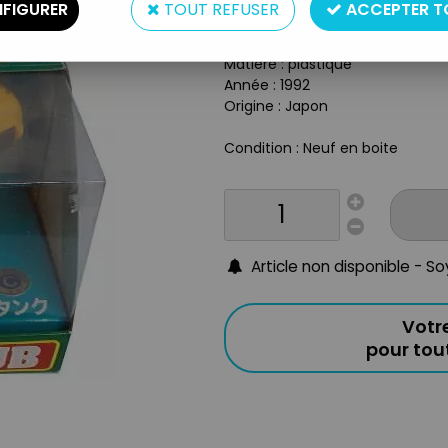
FIGURER
TOUT REFUSER
ACCEPTER T
Type : Vehicule sonore
Taille : 10 cm
Matière : plastique
Année : 1992
Origine : Japon
Condition : Neuf en boite
Article non disponible - S
Votr
pour to