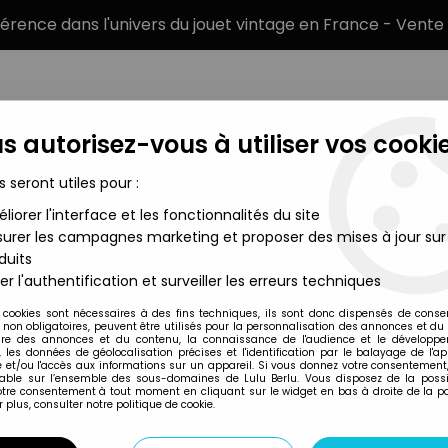
éférence dans l'univers du jouet vintage en France - Vente 
s autorisez-vous à utiliser vos cookie
s seront utiles pour :
liorer l'interface et les fonctionnalités du site
MARQUES
TYPE DE PRODUIT
PRÉCOMM
urer les campagnes marketing et proposer des mises à jour sur
duits
 Véhicules & Playset
>
Thunderbirds - CD Boy Club - Mole sonore
er l'authentification et surveiller les erreurs techniques
Imai
 cookies sont nécessaires à des fins techniques, ils sont donc dispensés de cons
, non obligatoires, peuvent être utilisés pour la personnalisation des annonces et du
THUNDERBIRDS - 
re des annonces et du contenu, la connaissance de l'audience et le développ
, les données de géolocalisation précises et l'identification par le balayage de l'app
PLASTIQUE (NEUF 
 et/ou l'accès aux informations sur un appareil. Si vous donnez votre consentement,
lable sur l’ensemble des sous-domaines de Lulu Berlu. Vous disposez de la possib
votre consentement à tout moment en cliquant sur le widget en bas à droite de la p
 plus, consulter notre politique de cookie.
Réf. :
REF4205