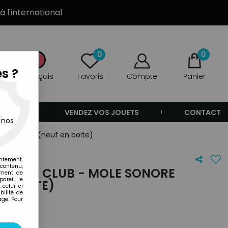
à l'international
0
0
s ?
Français
Favoris
Compte
Panier
ANDE
VENDEZ VOS JOUETS
CONTACT
 nos
 Plastique (neuf en boite)
entement.
 contenu,
CD BOY CLUB - MOLE SONORE
ement de
areil, le
EN BOITE)
 celui-ci
ilité de
age. Pour