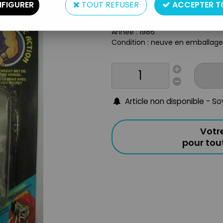
Type : figurine articulée
FIGURER
TOUT REFUSER
ACCEPTER T
Matière : plastique
Taille : 15cm
Année : 1986
Condition : neuve en emballag
Article non disponible - S
Votr
pour to