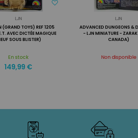
LJN
LJN
LJN (GRAND TOYS) REF 1205
ADVANCED DUNGEONS & 
 E.T. AVEC DICTÉE MAGIQUE
- LJN MINIATURE - ZARAK
NEUF SOUS BLISTER)
CANADA)
En stock
Non disponible
149,99 €