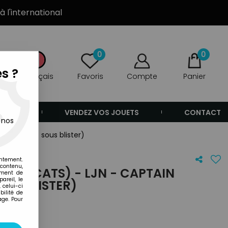
à l'international
0
0
s ?
Français
Favoris
Compte
Panier
ANDE
VENDEZ VOS JOUETS
CONTACT
 nos
ker (neuf sous blister)
entement.
 contenu,
SMOCATS) - LJN - CAPTAIN
ement de
areil, le
US BLISTER)
 celui-ci
ilité de
age. Pour