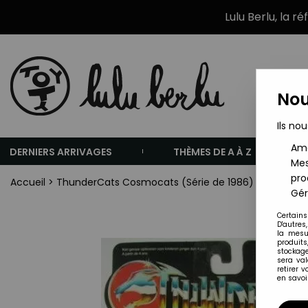
Lulu Berlu, la r
Nou
Ils nou
Amé
DERNIERS ARRIVAGES
THÈMES DE A À Z
Mes
pro
Accueil
>
ThunderCats Cosmocats (Série de 1986)
>
ThunderC
Gér
Certains
D'autres
la mesu
produits
stockage
sera va
retirer 
en savoir