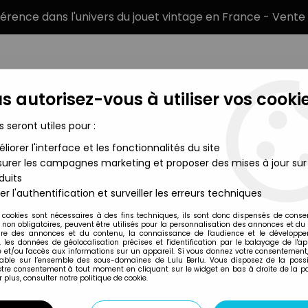
éférence dans l'univers du jouet vintage en France - Vente 
s autorisez-vous à utiliser vos cookie
s seront utiles pour :
liorer l'interface et les fonctionnalités du site
MARQUES
TYPE DE PRODUIT
PRÉCOMM
urer les campagnes marketing et proposer des mises à jour sur
duits
ats Jouets LJN
>
Thundercats (Cosmocats) - LJN - Captain Crac
er l'authentification et surveiller les erreurs techniques
LJN
 cookies sont nécessaires à des fins techniques, ils sont donc dispensés de cons
, non obligatoires, peuvent être utilisés pour la personnalisation des annonces et du
THUNDERCATS (CO
re des annonces et du contenu, la connaissance de l'audience et le développ
, les données de géolocalisation précises et l'identification par le balayage de l'app
CRACKER (NEUF SO
 et/ou l'accès aux informations sur un appareil. Si vous donnez votre consentement,
lable sur l’ensemble des sous-domaines de Lulu Berlu. Vous disposez de la possib
votre consentement à tout moment en cliquant sur le widget en bas à droite de la p
 plus, consulter notre politique de cookie.
Réf. :
REF1849