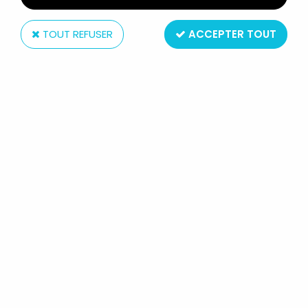
TOUT REFUSER
ACCEPTER TOUT
LJN
THUNDERCATS (COSMOCATS) -
LJN - CHEETARA / FÉLIBELLE &