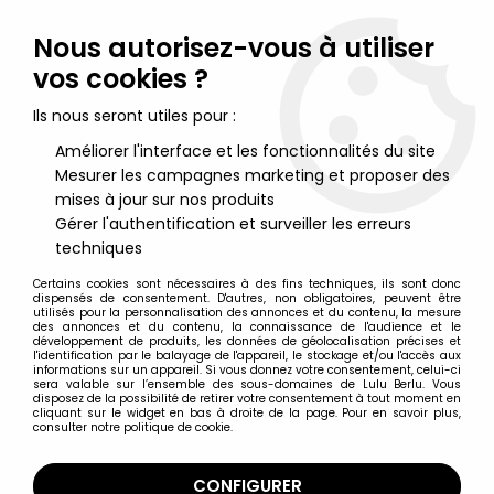
Lulu Berlu, la référence dans l'univers du jouet vintage en
France - Vente à l'international
Nous autorisez-vous à utiliser
vos cookies ?
0
Ils nous seront utiles pour :
Améliorer l'interface et les fonctionnalités du site
Mesurer les campagnes marketing et proposer des
Accueil
>
ThunderCats Cosmocats (Série de 1986)
>
ThunderCats Jouets LJN
>
Thundercats (Cosmocats) - LJN -
mises à jour sur nos produits
Cheetara / Félibelle & Wilykit (neuf sous blister français))
Gérer l'authentification et surveiller les erreurs
techniques
Certains cookies sont nécessaires à des fins techniques, ils sont donc
dispensés de consentement. D'autres, non obligatoires, peuvent être
utilisés pour la personnalisation des annonces et du contenu, la mesure
des annonces et du contenu, la connaissance de l'audience et le
développement de produits, les données de géolocalisation précises et
l'identification par le balayage de l'appareil, le stockage et/ou l'accès aux
informations sur un appareil. Si vous donnez votre consentement, celui-ci
sera valable sur l’ensemble des sous-domaines de Lulu Berlu. Vous
disposez de la possibilité de retirer votre consentement à tout moment en
cliquant sur le widget en bas à droite de la page. Pour en savoir plus,
consulter notre politique de cookie.
CONFIGURER