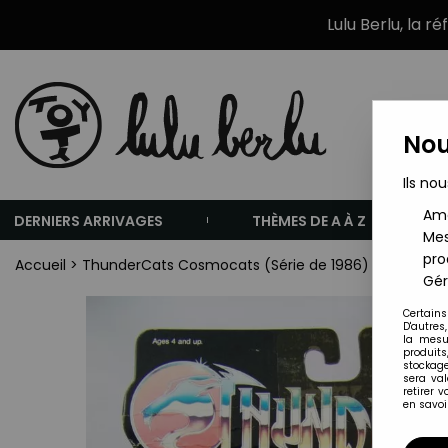
Lulu Berlu, la r
Nou
Ils nou
Amé
DERNIERS ARRIVAGES
THÈMES DE A À Z
Mes
pro
Accueil
>
ThunderCats Cosmocats (Série de 1986)
>
ThunderC
Gér
Certains
D'autres
la mesu
produits
stockage
sera va
retirer 
en savoir