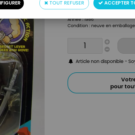
Type : figurine articulée
FIGURER
TOUT REFUSER
ACCEPTER T
Matière : plastique
Taille : 15cm
Année : 1986
Condition : neuve en emballag
Article non disponible - S
Votr
pour to