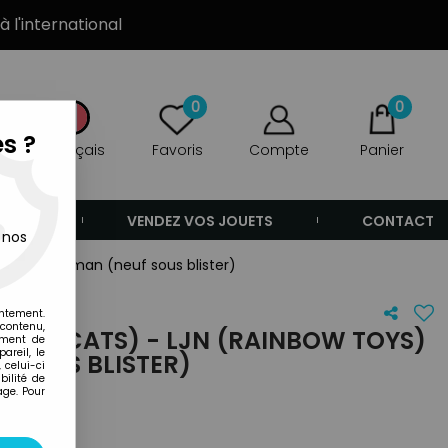
à l'international
0
0
s ?
Français
Favoris
Compte
Panier
ANDE
VENDEZ VOS JOUETS
CONTACT
 nos
) - Hachiman (neuf sous blister)
entement.
 contenu,
SMOCATS) - LJN (RAINBOW TOYS)
ement de
areil, le
 SOUS BLISTER)
 celui-ci
ilité de
age. Pour