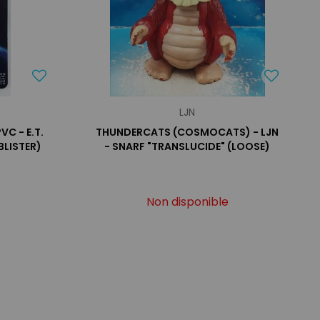
LJN
PVC - E.T.
THUNDERCATS (COSMOCATS) - LJN
BLISTER)
- SNARF "TRANSLUCIDE" (LOOSE)
Non disponible