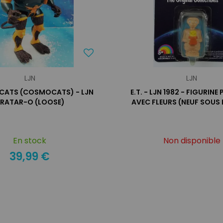
LJN
LJN
CATS (COSMOCATS) - LJN
E.T. - LJN 1982 - FIGURINE 
 RATAR-O (LOOSE)
AVEC FLEURS (NEUF SOUS 
En stock
Non disponible
39,99 €