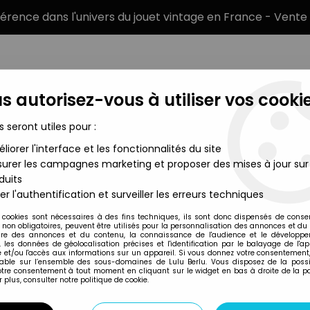
éférence dans l'univers du jouet vintage en France - Vente 
s autorisez-vous à utiliser vos cookie
s seront utiles pour :
liorer l'interface et les fonctionnalités du site
MARQUES
TYPE DE PRODUIT
PRÉCOMM
urer les campagnes marketing et proposer des mises à jour sur
duits
ats Jouets LJN
>
Thundercats (Cosmocats) - LJN (Rainbow Toys
er l'authentification et surveiller les erreurs techniques
LJN
 cookies sont nécessaires à des fins techniques, ils sont donc dispensés de cons
, non obligatoires, peuvent être utilisés pour la personnalisation des annonces et du
THUNDERCATS (CO
re des annonces et du contenu, la connaissance de l'audience et le développ
, les données de géolocalisation précises et l'identification par le balayage de l'app
- HACHIMAN (NEUF
 et/ou l'accès aux informations sur un appareil. Si vous donnez votre consentement,
lable sur l’ensemble des sous-domaines de Lulu Berlu. Vous disposez de la possib
votre consentement à tout moment en cliquant sur le widget en bas à droite de la p
 plus, consulter notre politique de cookie.
Réf. :
REF1853